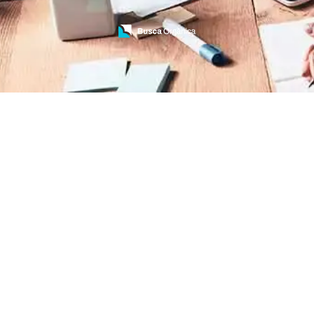
Treinamento de Brigada
Treinamento de Brigada de Emergência
Treinamento de Brigada de Incêndio
Treinamento de Brigada de Incêndio Valor
Treinamento de Brigadista de Incêndio
Treinamento de Combate a Incêndio NR 23
Treinamento de Incêndio
Treinamento de Prevenção e Combate a
Incêndio
Treinamento de Primeiro Socorros
Treinamento de Primeiros Socorros para CIPA
Treinamento de Primeiros Socorros para
Empresas