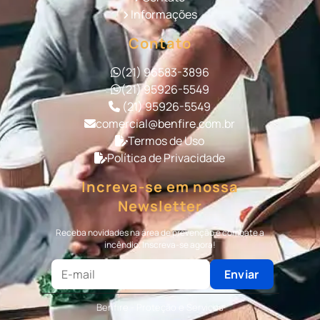
Norma Regulamentadora Bombeiro Civil
Informações
Norma Regulamentadora Brigada de Incêndio
Norma Regulamentadora Combate a Incêndio
Contato
Norma Regulamentadora Proteção Contra
Incêndio
(21) 96583-3896
Portaria 24 Horas Terceirizada
(21) 95926-5549
Portaria Terceirizada
Recepção Terceirizada
(21) 95926-5549
Serviço de Portaria
Serviço de Portaria de Condomínio
comercial@benfire.com.br
Serviço de Portaria Remota
Termos de Uso
Serviço de Portaria Terceirizada
Política de Privacidade
Serviço de Recepção Terceirizado
Serviço Especializado em Terceirização de
Increva-se em nossa
Bombeiro Civil
Newsletter
Terceirização de Bombeiro
Terceirização de Bombeiro Civil
Receba novidades na área de prevenção e combate a
Terceirização de Portaria
incêndio. Inscreva-se agora!
Terceirização de Recepção
Terceirização de Recepcionista
Enviar
Terceirização de Serviços de Recepcionistas
Treinamento de Bombeiro Civil
Benfire - Proteção e Serviços
Treinamento de Bombeiros