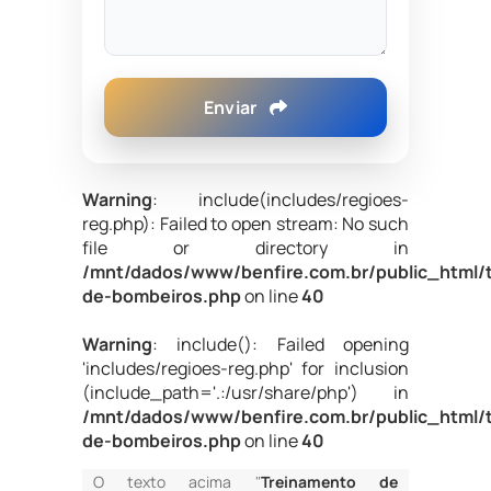
Enviar
Warning
: include(includes/regioes-
reg.php): Failed to open stream: No such
file or directory in
/mnt/dados/www/benfire.com.br/public_html/
de-bombeiros.php
on line
40
Warning
: include(): Failed opening
'includes/regioes-reg.php' for inclusion
(include_path='.:/usr/share/php') in
/mnt/dados/www/benfire.com.br/public_html/
de-bombeiros.php
on line
40
O texto acima "
Treinamento de