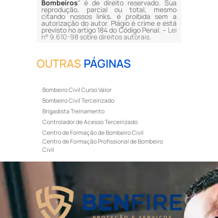
Bombeiros
" é de direito reservado. Sua
reprodução, parcial ou total, mesmo
citando nossos links, é proibida sem a
autorização do autor. Plágio é crime e está
previsto no artigo 184 do Código Penal. –
Lei
n° 9.610-98 sobre direitos autorais
.
OUTRAS
PÁGINAS
Bombeiro Civil Curso Valor
Bombeiro Civil Terceirizado
Brigadista Treinamento
Controlador de Acesso Terceirizado
Centro de Formação de Bombeiro Civil
Centro de Formação Profissional de Bombeiro
Civil
Curso de Bombeiro Civil
Curso de Bombeiro Civil Preço
Curso de Bombeiro Civil Primeiros Socorros
Curso de Bombeiro Civil Profissional
Curso de Bombeiro Civil Valor
Curso de Brigada de Incêndio