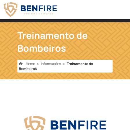
Treinamento de
Bombeiros
Home
»
Informações
»
Treinamento de
Bombeiros