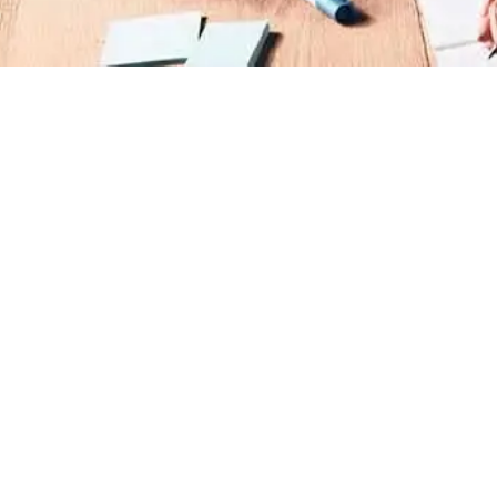
Treinamento de Brigada de Incêndio Valor
Treinamento de Brigadista de Incêndio
Treinamento de Combate a Incêndio NR 23
Treinamento de Incêndio
Treinamento de Prevenção e Combate a
Incêndio
Treinamento de Primeiro Socorros
Treinamento de Primeiros Socorros para CIPA
Treinamento de Primeiros Socorros para
Empresas