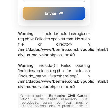
Enviar
Warning
: include(includes/regioes-
reg.php): Failed to open stream: No such
file or directory in
/mnt/dados/www/benfire.com.br/public_html/
civil-curso-valor.php
on line
40
Warning
: include(): Failed opening
'includes/regioes-reg.php' for inclusion
(include_path='.:/usr/share/php') in
/mnt/dados/www/benfire.com.br/public_html/
civil-curso-valor.php
on line
40
O texto acima "
Bombeiro Civil Curso
Valor
" é de direito reservado. Sua
reprodução, parcial ou total, mesmo
citando nossos links, é proibida sem a