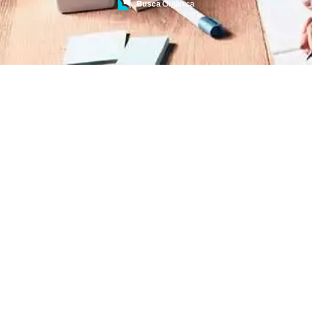
Treinamento de Brigada de Emergência
Treinamento de Brigada de Incêndio
Treinamento de Brigada de Incêndio Valor
Treinamento de Brigadista de Incêndio
Treinamento de Combate a Incêndio NR 23
Treinamento de Incêndio
Treinamento de Prevenção e Combate a
Incêndio
Treinamento de Primeiro Socorros
Treinamento de Primeiros Socorros para CIPA
Treinamento de Primeiros Socorros para
Empresas