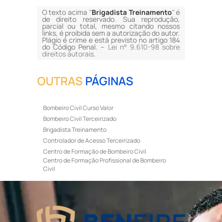
O texto acima "
Brigadista Treinamento
" é
de direito reservado. Sua reprodução,
parcial ou total, mesmo citando nossos
links, é proibida sem a autorização do autor.
Plágio é crime e está previsto no artigo 184
do Código Penal. –
Lei n° 9.610-98 sobre
direitos autorais
.
OUTRAS
PÁGINAS
Bombeiro Civil Curso Valor
Bombeiro Civil Terceirizado
Brigadista Treinamento
Controlador de Acesso Terceirizado
Centro de Formação de Bombeiro Civil
Centro de Formação Profissional de Bombeiro
Civil
Curso de Bombeiro Civil
Curso de Bombeiro Civil Preço
Curso de Bombeiro Civil Primeiros Socorros
Curso de Bombeiro Civil Profissional