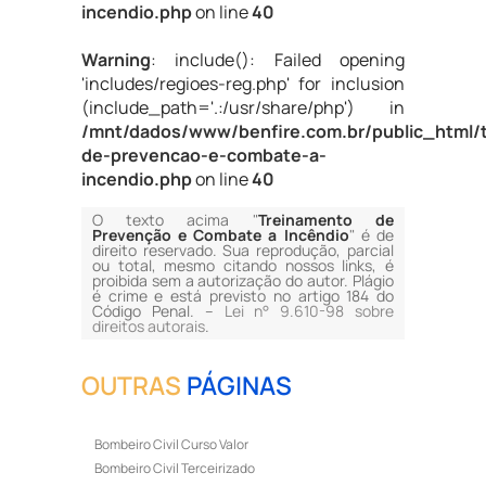
incendio.php
on line
40
Warning
: include(): Failed opening
'includes/regioes-reg.php' for inclusion
(include_path='.:/usr/share/php') in
/mnt/dados/www/benfire.com.br/public_html/
de-prevencao-e-combate-a-
incendio.php
on line
40
O texto acima "
Treinamento de
Prevenção e Combate a Incêndio
" é de
direito reservado. Sua reprodução, parcial
ou total, mesmo citando nossos links, é
proibida sem a autorização do autor. Plágio
é crime e está previsto no artigo 184 do
Código Penal. –
Lei n° 9.610-98 sobre
direitos autorais
.
OUTRAS
PÁGINAS
Bombeiro Civil Curso Valor
Bombeiro Civil Terceirizado