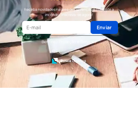
Terceirização de Bombeiro Civil
Receba novidades na área de prevenção e combate a
Terceirização de Portaria
incêndio. Inscreva-se agora!
Terceirização de Recepção
Terceirização de Recepcionista
Enviar
Terceirização de Serviços de Recepcionistas
Treinamento de Bombeiro Civil
Benfire - Proteção e Serviços
Treinamento de Bombeiros
Treinamento de Brigada
Treinamento de Brigada de Emergência
Treinamento de Brigada de Incêndio
Treinamento de Brigada de Incêndio Valor
Treinamento de Brigadista de Incêndio
Treinamento de Combate a Incêndio NR 23
Treinamento de Incêndio
Treinamento de Prevenção e Combate a
Incêndio
Treinamento de Primeiro Socorros
Treinamento de Primeiros Socorros para CIPA
Treinamento de Primeiros Socorros para
Empresas