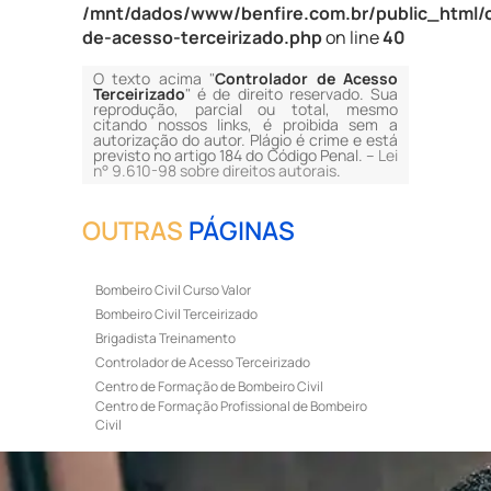
/mnt/dados/www/benfire.com.br/public_html/c
de-acesso-terceirizado.php
on line
40
O texto acima "
Controlador de Acesso
Terceirizado
" é de direito reservado. Sua
reprodução, parcial ou total, mesmo
citando nossos links, é proibida sem a
autorização do autor. Plágio é crime e está
previsto no artigo 184 do Código Penal. –
Lei
n° 9.610-98 sobre direitos autorais
.
OUTRAS
PÁGINAS
Bombeiro Civil Curso Valor
Bombeiro Civil Terceirizado
Brigadista Treinamento
Controlador de Acesso Terceirizado
Centro de Formação de Bombeiro Civil
Centro de Formação Profissional de Bombeiro
Civil
Curso de Bombeiro Civil
Curso de Bombeiro Civil Preço