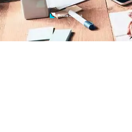
Treinamento de Bombeiros
Treinamento de Brigada
Treinamento de Brigada de Emergência
Treinamento de Brigada de Incêndio
Treinamento de Brigada de Incêndio Valor
Treinamento de Brigadista de Incêndio
Treinamento de Combate a Incêndio NR 23
Treinamento de Incêndio
Treinamento de Prevenção e Combate a
Incêndio
Treinamento de Primeiro Socorros
Treinamento de Primeiros Socorros para CIPA
Treinamento de Primeiros Socorros para
Empresas