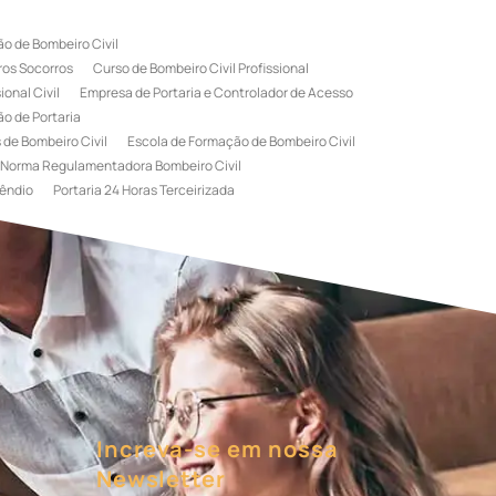
o de Bombeiro Civil
ros Socorros
Curso de Bombeiro Civil Profissional
onal Civil
Empresa de Portaria e Controlador de Acesso
o de Portaria
 de Bombeiro Civil
Escola de Formação de Bombeiro Civil
Norma Regulamentadora Bombeiro Civil
êndio
Portaria 24 Horas Terceirizada
rviço de Portaria Terceirizada
 Bombeiro Civil
Terceirização de Portaria
l
Treinamento de Bombeiros
Treinamento de Brigada
igadista de Incêndio
rimeiro Socorros
Increva-se em nossa
Newsletter