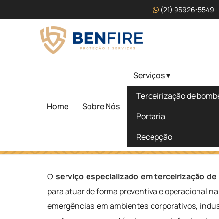
(21) 95926-5549
Serviços ▾
Serviço Especializado 
Terceirização de bombei
Terceirização de Bombei
Home
Sobre Nós
Portaria
Recepção
Home
»
Informações
»
Serviço Especializado em Terceiri
O
serviço especializado em terceirização de 
para atuar de forma preventiva e operacional na 
emergências em ambientes corporativos, indust