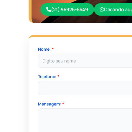
(21) 95926-5549
Clicando aq
Nome:
*
Telefone:
*
Mensagem:
*