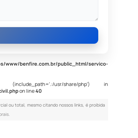
s/www/benfire.com.br/public_html/servico-
nclude_path='.:/usr/share/php') in
ivil.php
on line
40
cial ou total, mesmo citando nossos links, é proibida
orais
.