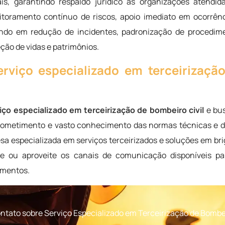
s, garantindo respaldo jurídico às organizações atendid
itoramento contínuo de riscos, apoio imediato em ocorrên
tando em redução de incidentes, padronização de procedim
ção de vidas e patrimônios.
erviço especializado em terceirizaçã
iço especializado em terceirização de bombeiro civil
e bu
prometimento e vasto conhecimento das normas técnicas e d
sa especializada em serviços terceirizados e soluções em br
e ou aproveite os canais de comunicação disponíveis pa
çamentos.
tato sobre Serviço Especializado em Terceirização de Bombei