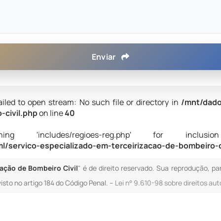
Enviar
ailed to open stream: No such file or directory in
/mnt/dado
-civil.php
on line
40
 'includes/regioes-reg.php' for inclusion (i
/servico-especializado-em-terceirizacao-de-bombeiro-c
zação de Bombeiro Civil
" é de direito reservado. Sua reprodução, par
isto no artigo 184 do Código Penal. –
Lei n° 9.610-98 sobre direitos aut