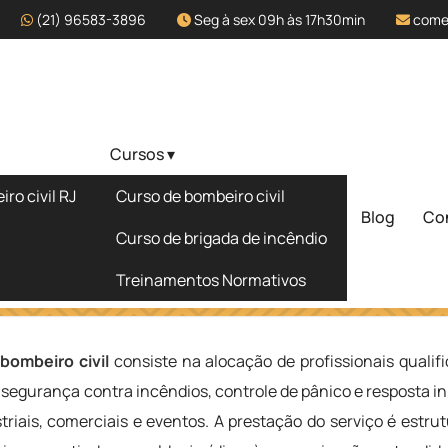
(21) 96583-3896
Seg à sex 09h às 17h30min
come
Cursos ▾
em
ro civil RJ
Curso de bombeiro civil
ro Civil
Blog
Co
Solicite um 
Curso de brigada de incêndio
Treinamentos Normativos
zação de Bombeiro Civil
bombeiro civil
consiste na alocação de profissionais qualif
segurança contra incêndios, controle de pânico e resposta ini
riais, comerciais e eventos. A prestação do serviço é estru