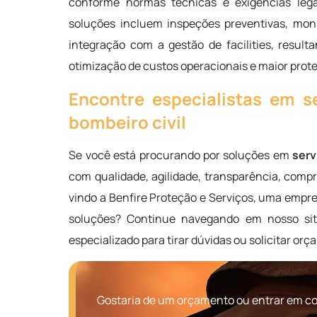
conforme normas técnicas e exigências legai
soluções incluem inspeções preventivas, mon
integração com a gestão de facilities, resul
otimização de custos operacionais e maior prote
Encontre especialistas em s
bombeiro civil
Se você está procurando por soluções em
serv
com qualidade, agilidade, transparência, com
vindo a Benfire Proteção e Serviços, uma empre
soluções? Continue navegando em nosso sit
especializado para tirar dúvidas ou solicitar or
Gostaria de um orçamento ou entrar em con