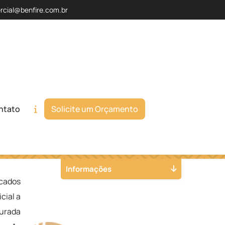
rcial@benfire.com.br
ntato
Solicite um Orçamento
Orçamento
Chame no WhatsApp
Informações
icados
cial a
turada