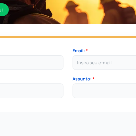
ui
Email:
*
Assunto:
*