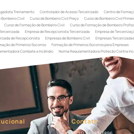
igadista Treinamento
Controlador de Acesso Terceirizado
Centro de Formaçã
 Bombeiro Civil
Curso de Bombeiro Civil Preço
Curso de Bombeiro Civil Primei
Curso de Formação de Bombeiro Civil
Curso de Formação de Bombeiro Profissi
Terceirizada
Empresa de Recepcionista Terceirizada
Empresa de Terceirizaçã
rizada de Recepcionista
Empresas de Bombeiro Civil
Empresas Terceirizadas
mação de Primeiros Socorros
Formação de Primeiros Socorros para Empresas
amentadora Combate a Incêndio
Norma Regulamentadora Proteção Contra Inc
Portaria
Serviço de Portaria de Condomínio
Serviço de Portaria Remota
Se
 Terceirização de Bombeiro Civil
Terceirização de Bombeiro
Terceirização de
a
Terceirização de Serviços de Recepcionistas
Treinamento de Bombeiro Civi
gada de Incêndio
Treinamento de Brigada de Incêndio Valor
Treinamento de Br
 Incêndio
Treinamento de Prevenção e Combate a Incêndio
Treinamento de P
e Primeiros Socorros para Empresas
tucional
Contato
(21) 96583-3896