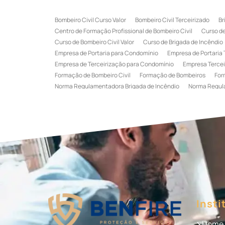
Bombeiro Civil Curso Valor
Bombeiro Civil Terceirizado
Br
Centro de Formação Profissional de Bombeiro Civil
Curso de
Curso de Bombeiro Civil Valor
Curso de Brigada de Incêndio
Empresa de Portaria para Condomínio
Empresa de Portaria 
Empresa de Terceirização para Condomínio
Empresa Tercei
Formação de Bombeiro Civil
Formação de Bombeiros
For
Norma Regulamentadora Brigada de Incêndio
Norma Regul
Portaria Terceirizada
Recepção Terceirizada
Serviço de 
Serviço de Recepção Terceirizado
Serviço Especializado em
Terceirização de Recepção
Terceirização de Recepcionist
Treinamento de Brigada de Emergência
Treinamento de Bri
Treinamento de Combate a Incêndio NR 23
Treinamento de
Treinamento de Primeiros Socorros para CIPA
Treinamento d
Insti
Home