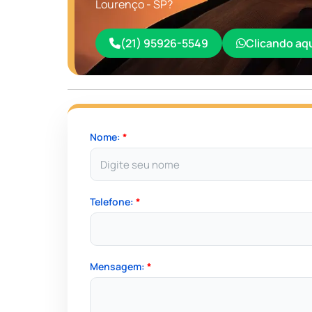
Lourenço - SP?
(21) 95926-5549
Clicando aq
Nome:
*
Telefone:
*
Mensagem:
*