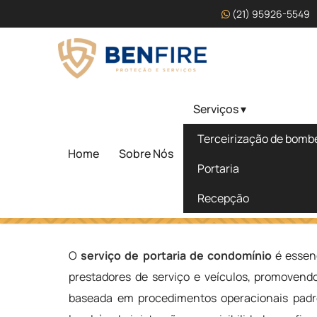
(21) 95926-5549
Serviços ▾
Serviço de Portaria de
Terceirização de bombei
em Riviera de São Loure
Home
Sobre Nós
Portaria
Recepção
Home
»
Informações
»
Serviço de Portaria de Condomínio
O
serviço de portaria de condomínio
é essenc
prestadores de serviço e veículos, promovend
baseada em procedimentos operacionais padro