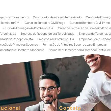
igadista Treinamento
Controlador de Acesso Terceirizado
Centro de Formaçã
 Bombeiro Civil
Curso de Bombeiro Civil Preço
Curso de Bombeiro Civil Primei
Curso de Formação de Bombeiro Civil
Curso de Formação de Bombeiro Profissi
Terceirizada
Empresa de Recepcionista Terceirizada
Empresa de Terceirizaçã
rizada de Recepcionista
Empresas de Bombeiro Civil
Empresas Terceirizadas
mação de Primeiros Socorros
Formação de Primeiros Socorros para Empresas
amentadora Combate a Incêndio
Norma Regulamentadora Proteção Contra Inc
Portaria
Serviço de Portaria de Condomínio
Serviço de Portaria Remota
Se
 Terceirização de Bombeiro Civil
Terceirização de Bombeiro
Terceirização de
a
Terceirização de Serviços de Recepcionistas
Treinamento de Bombeiro Civi
gada de Incêndio
Treinamento de Brigada de Incêndio Valor
Treinamento de Br
 Incêndio
Treinamento de Prevenção e Combate a Incêndio
Treinamento de P
e Primeiros Socorros para Empresas
tucional
Contato