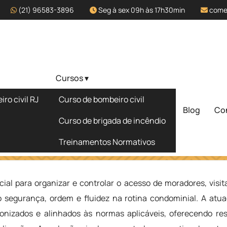
(21) 96583-3896
Seg à sex 09h às 17h30min
come
Cursos ▾
 Condomínio
ro civil RJ
Curso de bombeiro civil
nço - SP
Blog
Co
Solicite um 
Curso de brigada de incêndio
Treinamentos Normativos
 em Riviera de São Lourenço - SP
ial para organizar e controlar o acesso de moradores, visit
o segurança, ordem e fluidez na rotina condominial. A atu
nizados e alinhados às normas aplicáveis, oferecendo re