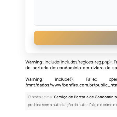
Warning
: include(includes/regioes-reg.php): F
de-portaria-de-condominio-em-riviera-de-s
Warning
: include(): Failed opening
/mnt/dados/www/benfire.com.br/public_html
O texto acima "
Serviço de Portaria de Condomínio
proibida sem a autorização do autor. Plágio é crime e 