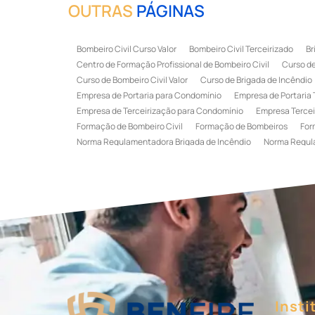
OUTRAS
PÁGINAS
Bombeiro Civil Curso Valor
Bombeiro Civil Terceirizado
Br
Centro de Formação Profissional de Bombeiro Civil
Curso de
Curso de Bombeiro Civil Valor
Curso de Brigada de Incêndio
Empresa de Portaria para Condomínio
Empresa de Portaria 
Empresa de Terceirização para Condomínio
Empresa Tercei
Formação de Bombeiro Civil
Formação de Bombeiros
For
Norma Regulamentadora Brigada de Incêndio
Norma Regul
Portaria Terceirizada
Recepção Terceirizada
Serviço de 
Serviço de Recepção Terceirizado
Serviço Especializado em
Terceirização de Recepção
Terceirização de Recepcionist
Treinamento de Brigada de Emergência
Treinamento de Bri
Treinamento de Combate a Incêndio NR 23
Treinamento de
Treinamento de Primeiros Socorros para CIPA
Treinamento d
Insti