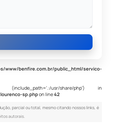
s/www/benfire.com.br/public_html/servico-
nclude_path='.:/usr/share/php') in
-lourenco-sp.php
on line
42
dução, parcial ou total, mesmo citando nossos links, é
eitos autorais
.