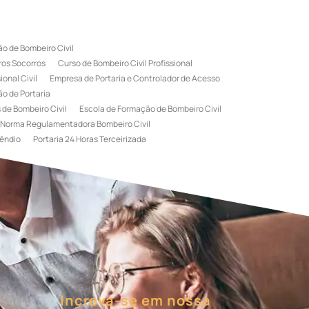
o de Bombeiro Civil
ros Socorros
Curso de Bombeiro Civil Profissional
onal Civil
Empresa de Portaria e Controlador de Acesso
o de Portaria
 de Bombeiro Civil
Escola de Formação de Bombeiro Civil
Norma Regulamentadora Bombeiro Civil
êndio
Portaria 24 Horas Terceirizada
rviço de Portaria Terceirizada
 Bombeiro Civil
Terceirização de Portaria
l
Treinamento de Bombeiros
Treinamento de Brigada
igadista de Incêndio
rimeiro Socorros
Increva-se em nossa