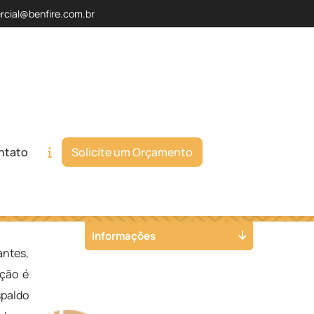
rcial@benfire.com.br
ntato
Solicite um Orçamento
Orçamento
Chame no WhatsApp
Informações
antes,
ação é
spaldo