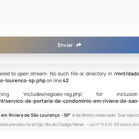
Enviar
ailed to open stream: No such file or directory in
/mnt/dado
ao-lourenco-sp.php
on line
42
 'includes/regioes-reg.php' for inclusion (i
/servico-de-portaria-de-condominio-em-riviera-de-sao
 em Riviera de São Lourenço - SP
" é de direito reservado. Sua repro
está previsto no artigo 184 do Código Penal. –
Lei n° 9.610-98 sobre dir