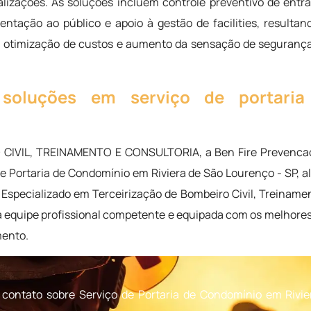
calizações. As soluções incluem controle preventivo de entr
rientação ao público e apoio à gestão de facilities, resulta
al, otimização de custos e aumento da sensação de seguranç
soluções em serviço de portaria
CIVIL, TREINAMENTO E CONSULTORIA, a Ben Fire Prevencao 
e Portaria de Condomínio em Riviera de São Lourenço - SP, al
o Especializado em Terceirização de Bombeiro Civil, Treinam
 equipe profissional competente e equipada com os melhores
mento.
contato sobre Serviço de Portaria de Condomínio em Rivie