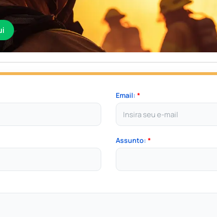
ui
Email:
*
Assunto:
*