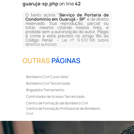
guaruja-sp.php
on line
42
O texto acima "
Serviço de Portaria de
Condomínio em Guarujá - SP
" é de direito
reservado. Sua reprodução, parcial ou
total, mesmo citando nossos links, é
proibida sem a autorização do autor. Plágio
é crime e está previsto no artigo 184 do
Código Penal. –
Lei n° 9.610-98 sobre
direitos autorais
.
OUTRAS
PÁGINAS
Bombeiro Civil Curso Valor
Bombeiro Civil Terceirizado
Brigadista Treinamento
Controlador de Acesso Terceirizado
Centro de Formação de Bombeiro Civil
Centro de Formação Profissional de Bombeiro
Civil
Curso de Bombeiro Civil
Curso de Bombeiro Civil Preço
Curso de Bombeiro Civil Primeiros Socorros