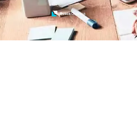
Treinamento de Brigada
Treinamento de Brigada de Emergência
Treinamento de Brigada de Incêndio
Treinamento de Brigada de Incêndio Valor
Treinamento de Brigadista de Incêndio
Treinamento de Combate a Incêndio NR 23
Treinamento de Incêndio
Treinamento de Prevenção e Combate a
Incêndio
Treinamento de Primeiro Socorros
Treinamento de Primeiros Socorros para CIPA
Treinamento de Primeiros Socorros para
Empresas