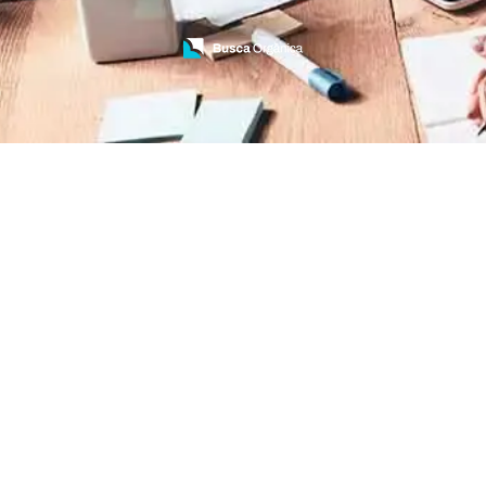
Treinamento de Brigada
Treinamento de Brigada de Emergência
Treinamento de Brigada de Incêndio
Treinamento de Brigada de Incêndio Valor
Treinamento de Brigadista de Incêndio
Treinamento de Combate a Incêndio NR 23
Treinamento de Incêndio
Treinamento de Prevenção e Combate a
Incêndio
Treinamento de Primeiro Socorros
Treinamento de Primeiros Socorros para CIPA
Treinamento de Primeiros Socorros para
Empresas