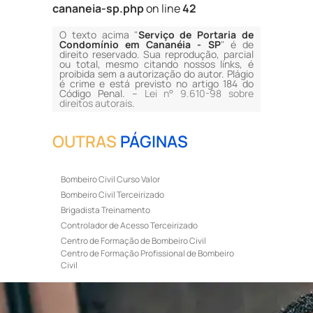
cananeia-sp.php
on line
42
O texto acima "
Serviço de Portaria de
Condomínio em Cananéia - SP
" é de
direito reservado. Sua reprodução, parcial
ou total, mesmo citando nossos links, é
proibida sem a autorização do autor. Plágio
é crime e está previsto no artigo 184 do
Código Penal. –
Lei n° 9.610-98 sobre
direitos autorais
.
OUTRAS
PÁGINAS
Bombeiro Civil Curso Valor
Bombeiro Civil Terceirizado
Brigadista Treinamento
Controlador de Acesso Terceirizado
Centro de Formação de Bombeiro Civil
Centro de Formação Profissional de Bombeiro
Civil
Curso de Bombeiro Civil
Curso de Bombeiro Civil Preço
Curso de Bombeiro Civil Primeiros Socorros