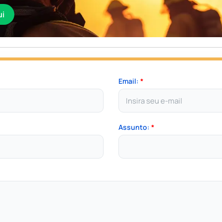
ui
Email:
*
Assunto:
*