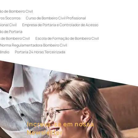
o de Bombeiro Civil
ros Socorros
Curso de Bombeiro Civil Profissional
onal Civil
Empresa de Portaria e Controlador de Acesso
o de Portaria
 de Bombeiro Civil
Escola de Formação de Bombeiro Civil
Norma Regulamentadora Bombeiro Civil
êndio
Portaria 24 Horas Terceirizada
rviço de Portaria Terceirizada
 Bombeiro Civil
Terceirização de Portaria
l
Treinamento de Bombeiros
Treinamento de Brigada
igadista de Incêndio
rimeiro Socorros
Increva-se em nossa
Newsletter