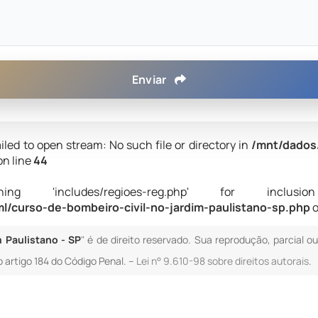
Enviar
iled to open stream: No such file or directory in
/mnt/dados
on line
44
 'includes/regioes-reg.php' for inclusion (i
/curso-de-bombeiro-civil-no-jardim-paulistano-sp.php
o
 Paulistano - SP
" é de direito reservado. Sua reprodução, parcial o
o artigo 184 do Código Penal. –
Lei n° 9.610-98 sobre direitos autorais
.