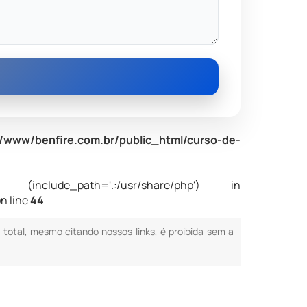
/www/benfire.com.br/public_html/curso-de-
nclude_path='.:/usr/share/php') in
n line
44
u total, mesmo citando nossos links, é proibida sem a