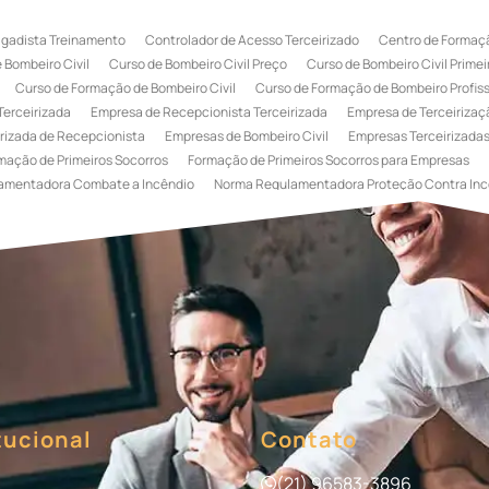
igadista Treinamento
Controlador de Acesso Terceirizado
Centro de Formaçã
 Bombeiro Civil
Curso de Bombeiro Civil Preço
Curso de Bombeiro Civil Primei
Curso de Formação de Bombeiro Civil
Curso de Formação de Bombeiro Profissi
Terceirizada
Empresa de Recepcionista Terceirizada
Empresa de Terceirizaçã
rizada de Recepcionista
Empresas de Bombeiro Civil
Empresas Terceirizadas
mação de Primeiros Socorros
Formação de Primeiros Socorros para Empresas
amentadora Combate a Incêndio
Norma Regulamentadora Proteção Contra Inc
Portaria
Serviço de Portaria de Condomínio
Serviço de Portaria Remota
Se
 Terceirização de Bombeiro Civil
Terceirização de Bombeiro
Terceirização de
a
Terceirização de Serviços de Recepcionistas
Treinamento de Bombeiro Civi
gada de Incêndio
Treinamento de Brigada de Incêndio Valor
Treinamento de Br
 Incêndio
Treinamento de Prevenção e Combate a Incêndio
Treinamento de P
e Primeiros Socorros para Empresas
tucional
Contato
(21) 96583-3896