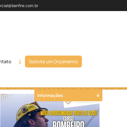
rcial@benfire.com.br
ntato
Solicite um Orçamento
Orçamento
Chame no WhatsApp
Informações