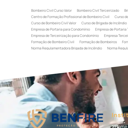
Bombeiro Civil Curso Valor
Bombeiro Civil Terceirizado
Br
Centro de Formação Profissional de Bombeiro Civil
Curso de
Curso de Bombeiro Civil Valor
Curso de Brigada de Incêndio
Empresa de Portaria para Condomínio
Empresa de Portaria 
Empresa de Terceirização para Condomínio
Empresa Tercei
Formação de Bombeiro Civil
Formação de Bombeiros
For
Norma Regulamentadora Brigada de Incêndio
Norma Regul
Portaria Terceirizada
Recepção Terceirizada
Serviço de 
Serviço de Recepção Terceirizado
Serviço Especializado em
Terceirização de Recepção
Terceirização de Recepcionist
Treinamento de Brigada de Emergência
Treinamento de Bri
Treinamento de Combate a Incêndio NR 23
Treinamento de
Treinamento de Primeiros Socorros para CIPA
Treinamento d
Insti
Home