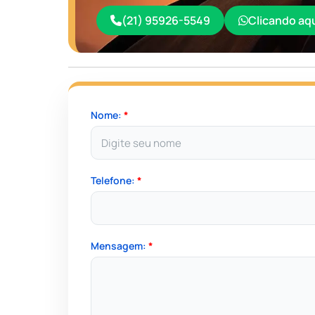
(21) 95926-5549
Clicando aq
Nome:
*
Telefone:
*
Mensagem:
*