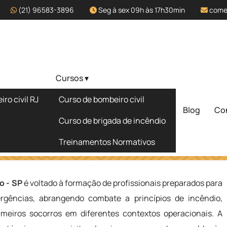
(21) 96583-3896
Seg à sex 09h às 17h30min
come
Cursos ▾
l no Jardim
ro civil RJ
Curso de bombeiro civil
Blog
Co
Solicite um 
Curso de brigada de incêndio
Treinamentos Normativos
 Paulistano - SP
o - SP
é voltado à formação de profissionais preparados para
rgências, abrangendo combate a princípios de incêndio,
imeiros socorros em diferentes contextos operacionais. A