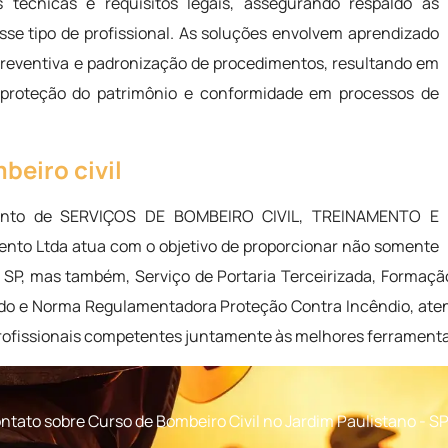
técnicas e requisitos legais, assegurando respaldo às
sse tipo de profissional. As soluções envolvem aprendizado
 preventiva e padronização de procedimentos, resultando em
, proteção do patrimônio e conformidade em processos de
beiro civil
nto de SERVIÇOS DE BOMBEIRO CIVIL, TREINAMENTO E
nto Ltda atua com o objetivo de proporcionar não somente
- SP, mas também, Serviço de Portaria Terceirizada, Formaç
ado e Norma Regulamentadora Proteção Contra Incêndio, aten
ofissionais competentes juntamente às melhores ferramenta
tato sobre Curso de Bombeiro Civil no Jardim Paulistano - S