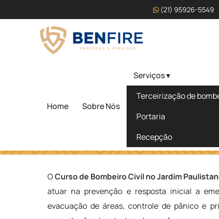
(21) 95926-5549
Serviços ▾
Curso de Bombeiro Civi
Terceirização de bombei
Paulistano - SP
Home
Sobre Nós
Portaria
Recepção
Home
»
Informações
»
Curso de Bombeiro Civil no Jardim
O
Curso de Bombeiro Civil no Jardim Paulistan
atuar na prevenção e resposta inicial a eme
evacuação de áreas, controle de pânico e pr