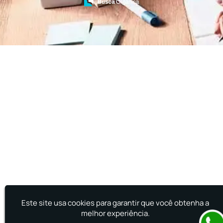
Treinamento de Brigada de Emergência
Treinamento de Brigada de Incêndio
Treinamento de Brigada de Incêndio Valor
Treinamento de Brigadista de Incêndio
Treinamento de Combate a Incêndio NR 23
Treinamento de Incêndio
Treinamento de Prevenção e Combate a
Incêndio
Treinamento de Primeiro Socorros
Treinamento de Primeiros Socorros para CIPA
Treinamento de Primeiros Socorros para
Empresas
Este site usa cookies para garantir que você obtenha a
melhor experiência.