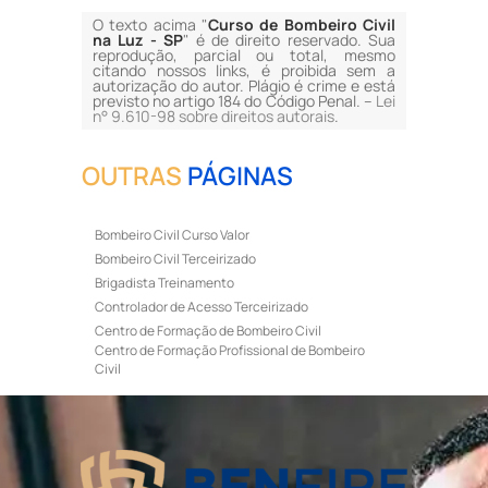
O texto acima "
Curso de Bombeiro Civil
na Luz - SP
" é de direito reservado. Sua
reprodução, parcial ou total, mesmo
citando nossos links, é proibida sem a
autorização do autor. Plágio é crime e está
previsto no artigo 184 do Código Penal. –
Lei
n° 9.610-98 sobre direitos autorais
.
OUTRAS
PÁGINAS
Bombeiro Civil Curso Valor
Bombeiro Civil Terceirizado
Brigadista Treinamento
Controlador de Acesso Terceirizado
Centro de Formação de Bombeiro Civil
Centro de Formação Profissional de Bombeiro
Civil
Curso de Bombeiro Civil
Curso de Bombeiro Civil Preço
Curso de Bombeiro Civil Primeiros Socorros
Curso de Bombeiro Civil Profissional