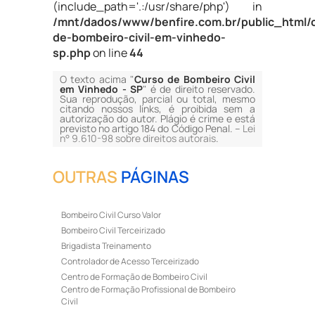
(include_path='.:/usr/share/php') in
/mnt/dados/www/benfire.com.br/public_html/
de-bombeiro-civil-em-vinhedo-
sp.php
on line
44
O texto acima "
Curso de Bombeiro Civil
em Vinhedo - SP
" é de direito reservado.
Sua reprodução, parcial ou total, mesmo
citando nossos links, é proibida sem a
autorização do autor. Plágio é crime e está
previsto no artigo 184 do Código Penal. –
Lei
n° 9.610-98 sobre direitos autorais
.
OUTRAS
PÁGINAS
Bombeiro Civil Curso Valor
Bombeiro Civil Terceirizado
Brigadista Treinamento
Controlador de Acesso Terceirizado
Centro de Formação de Bombeiro Civil
Centro de Formação Profissional de Bombeiro
Civil