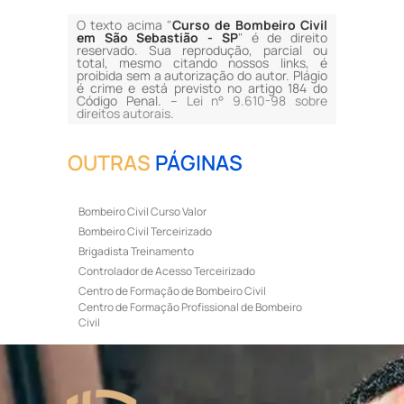
O texto acima "
Curso de Bombeiro Civil
em São Sebastião - SP
" é de direito
reservado. Sua reprodução, parcial ou
total, mesmo citando nossos links, é
proibida sem a autorização do autor. Plágio
é crime e está previsto no artigo 184 do
Código Penal. –
Lei n° 9.610-98 sobre
direitos autorais
.
OUTRAS
PÁGINAS
Bombeiro Civil Curso Valor
Bombeiro Civil Terceirizado
Brigadista Treinamento
Controlador de Acesso Terceirizado
Centro de Formação de Bombeiro Civil
Centro de Formação Profissional de Bombeiro
Civil
Curso de Bombeiro Civil
Curso de Bombeiro Civil Preço
Curso de Bombeiro Civil Primeiros Socorros
Curso de Bombeiro Civil Profissional