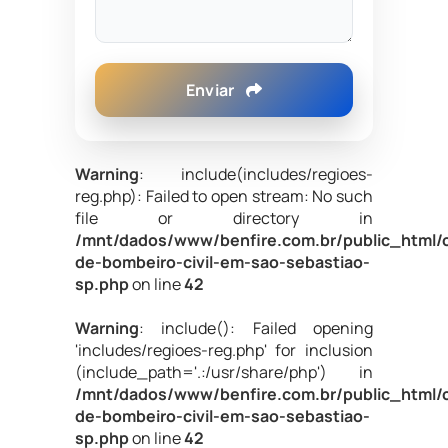
Enviar
Warning
: include(includes/regioes-
reg.php): Failed to open stream: No such
file or directory in
/mnt/dados/www/benfire.com.br/public_html/
de-bombeiro-civil-em-sao-sebastiao-
sp.php
on line
42
Warning
: include(): Failed opening
'includes/regioes-reg.php' for inclusion
(include_path='.:/usr/share/php') in
/mnt/dados/www/benfire.com.br/public_html/
de-bombeiro-civil-em-sao-sebastiao-
sp.php
on line
42