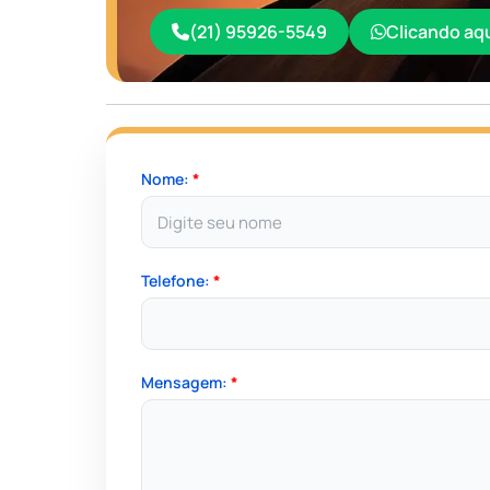
(21) 95926-5549
Clicando aq
Nome:
*
Telefone:
*
Mensagem:
*