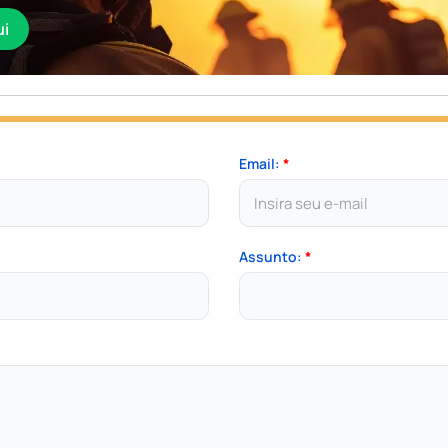
ui
Email:
*
Assunto:
*