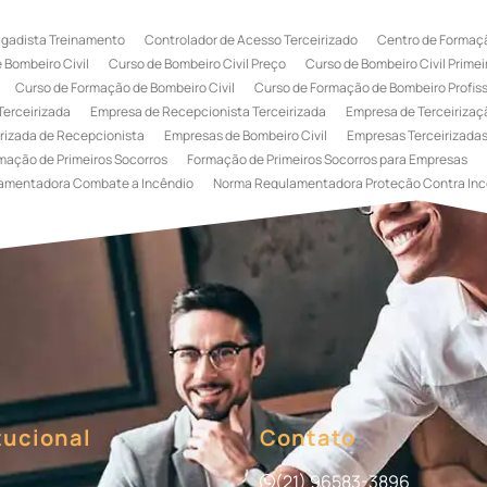
igadista Treinamento
Controlador de Acesso Terceirizado
Centro de Formaçã
 Bombeiro Civil
Curso de Bombeiro Civil Preço
Curso de Bombeiro Civil Primei
Curso de Formação de Bombeiro Civil
Curso de Formação de Bombeiro Profissi
Terceirizada
Empresa de Recepcionista Terceirizada
Empresa de Terceirizaçã
rizada de Recepcionista
Empresas de Bombeiro Civil
Empresas Terceirizadas
mação de Primeiros Socorros
Formação de Primeiros Socorros para Empresas
amentadora Combate a Incêndio
Norma Regulamentadora Proteção Contra Inc
Portaria
Serviço de Portaria de Condomínio
Serviço de Portaria Remota
Se
 Terceirização de Bombeiro Civil
Terceirização de Bombeiro
Terceirização de
a
Terceirização de Serviços de Recepcionistas
Treinamento de Bombeiro Civi
gada de Incêndio
Treinamento de Brigada de Incêndio Valor
Treinamento de Br
 Incêndio
Treinamento de Prevenção e Combate a Incêndio
Treinamento de P
e Primeiros Socorros para Empresas
tucional
Contato
(21) 96583-3896