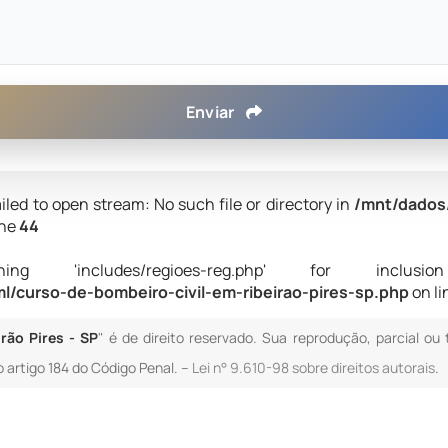
Enviar
iled to open stream: No such file or directory in
/mnt/dados
ine
44
 'includes/regioes-reg.php' for inclusion (i
/curso-de-bombeiro-civil-em-ribeirao-pires-sp.php
on l
rão Pires - SP
" é de direito reservado. Sua reprodução, parcial ou
o artigo 184 do Código Penal. –
Lei n° 9.610-98 sobre direitos autorais
.