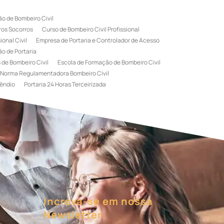
o de Bombeiro Civil
ros Socorros
Curso de Bombeiro Civil Profissional
onal Civil
Empresa de Portaria e Controlador de Acesso
o de Portaria
 de Bombeiro Civil
Escola de Formação de Bombeiro Civil
Norma Regulamentadora Bombeiro Civil
êndio
Portaria 24 Horas Terceirizada
rviço de Portaria Terceirizada
 Bombeiro Civil
Terceirização de Portaria
l
Treinamento de Bombeiros
Treinamento de Brigada
igadista de Incêndio
rimeiro Socorros
Increva-se em nossa
Newsletter