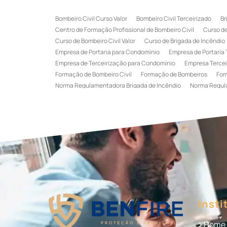
Bombeiro Civil Curso Valor
Bombeiro Civil Terceirizado
Br
Centro de Formação Profissional de Bombeiro Civil
Curso de
Curso de Bombeiro Civil Valor
Curso de Brigada de Incêndio
Empresa de Portaria para Condomínio
Empresa de Portaria 
Empresa de Terceirização para Condomínio
Empresa Tercei
Formação de Bombeiro Civil
Formação de Bombeiros
For
Norma Regulamentadora Brigada de Incêndio
Norma Regul
Portaria Terceirizada
Recepção Terceirizada
Serviço de 
Serviço de Recepção Terceirizado
Serviço Especializado em
Terceirização de Recepção
Terceirização de Recepcionist
Treinamento de Brigada de Emergência
Treinamento de Bri
Treinamento de Combate a Incêndio NR 23
Treinamento de
Treinamento de Primeiros Socorros para CIPA
Treinamento d
Insti
Home