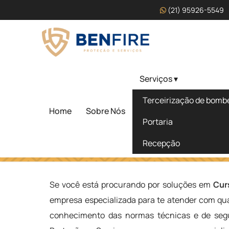
(21) 95926-5549
Serviços ▾
Curso de Bombeiro Civi
Terceirização de bombei
Pires - SP
Home
Sobre Nós
Portaria
Recepção
Home
»
Informações
»
Curso de Bombeiro Civil em Ribeirã
Se você está procurando por soluções em
Cur
empresa especializada para te atender com qua
conhecimento das normas técnicas e de segu