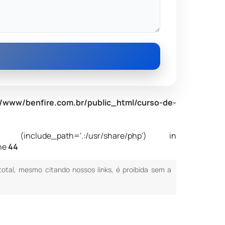
/www/benfire.com.br/public_html/curso-de-
nclude_path='.:/usr/share/php') in
ine
44
 total, mesmo citando nossos links, é proibida sem a