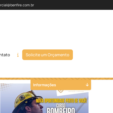
rcial@benfire.com.br
ntato
Solicite um Orçamento
Orçamento
Chame no WhatsApp
Informações