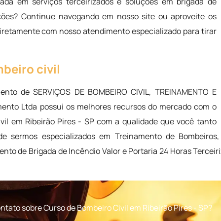
ada em serviços terceirizados e soluções em brigada de
ções? Continue navegando em nosso site ou aproveite os
diretamente com nosso atendimento especializado para tirar
beiro civil
gmento de SERVIÇOS DE BOMBEIRO CIVIL, TREINAMENTO E
ento Ltda possui os melhores recursos do mercado com o
ivil em Ribeirão Pires - SP com a qualidade que você tanto
e sermos especializados em Treinamento de Bombeiros,
nto de Brigada de Incêndio Valor e Portaria 24 Horas Tercei
tato sobre Curso de Bombeiro Civil em Ribeirão Pires - SP?