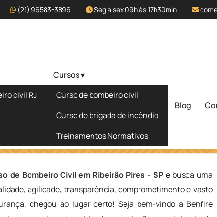
(21) 96583-3896
Seg à sex 09h às 17h30min
come
Cursos ▾
l em Ribeirão
ro civil RJ
Curso de bombeiro civil
Blog
Co
Solicite um 
Curso de brigada de incêndio
Treinamentos Normativos
o Pires - SP
so de Bombeiro Civil em Ribeirão Pires - SP
e busca uma
lidade, agilidade, transparência, comprometimento e vasto
rança, chegou ao lugar certo! Seja bem-vindo a Benfire