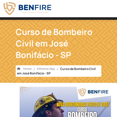
Curso de Bombeiro
Civil em José
Bonifácio - SP
Home
»
Informações
»
Curso de Bombeiro Civil
em José Bonifácio - SP