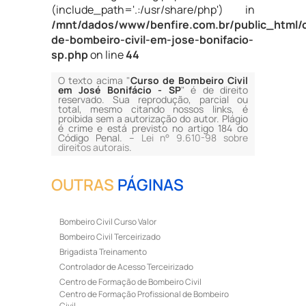
(include_path='.:/usr/share/php') in
/mnt/dados/www/benfire.com.br/public_html/
de-bombeiro-civil-em-jose-bonifacio-
sp.php
on line
44
O texto acima "
Curso de Bombeiro Civil
em José Bonifácio - SP
" é de direito
reservado. Sua reprodução, parcial ou
total, mesmo citando nossos links, é
proibida sem a autorização do autor. Plágio
é crime e está previsto no artigo 184 do
Código Penal. –
Lei n° 9.610-98 sobre
direitos autorais
.
OUTRAS
PÁGINAS
Bombeiro Civil Curso Valor
Bombeiro Civil Terceirizado
Brigadista Treinamento
Controlador de Acesso Terceirizado
Centro de Formação de Bombeiro Civil
Centro de Formação Profissional de Bombeiro
Civil