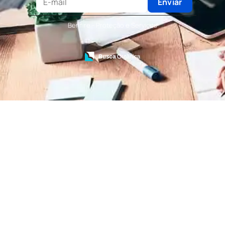
Terceirização de Recepcionista
Enviar
Terceirização de Serviços de Recepcionistas
Treinamento de Bombeiro Civil
Benfire - Proteção e Serviços
Treinamento de Bombeiros
Treinamento de Brigada
Treinamento de Brigada de Emergência
Treinamento de Brigada de Incêndio
Treinamento de Brigada de Incêndio Valor
Treinamento de Brigadista de Incêndio
Treinamento de Combate a Incêndio NR 23
Treinamento de Incêndio
Treinamento de Prevenção e Combate a
Incêndio
Treinamento de Primeiro Socorros
Treinamento de Primeiros Socorros para CIPA
Treinamento de Primeiros Socorros para
Empresas