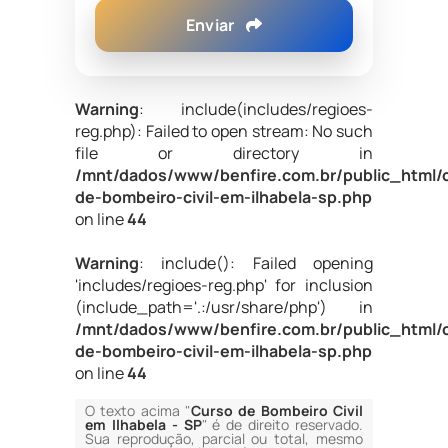
Enviar
Warning
: include(includes/regioes-
reg.php): Failed to open stream: No such
file or directory in
/mnt/dados/www/benfire.com.br/public_html/
de-bombeiro-civil-em-ilhabela-sp.php
on line
44
Warning
: include(): Failed opening
'includes/regioes-reg.php' for inclusion
(include_path='.:/usr/share/php') in
/mnt/dados/www/benfire.com.br/public_html/
de-bombeiro-civil-em-ilhabela-sp.php
on line
44
O texto acima "
Curso de Bombeiro Civil
em Ilhabela - SP
" é de direito reservado.
Sua reprodução, parcial ou total, mesmo