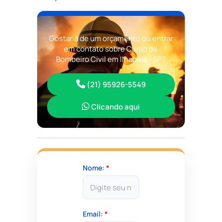
Gostaria de um orçamento ou entrar
em contato sobre Curso de
Bombeiro Civil em Ilhabela - SP?
(21) 95926-5549
Clicando aqui
Nome:
*
Email:
*