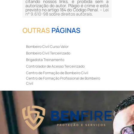
citando nossos links, é proibida sem a
autorização do autor. Plágio é crime e está
previsto no artigo 184 do Código Penal. –
Lei
n° 9.610-98 sobre direitos autorais
.
OUTRAS
PÁGINAS
Bombeiro Civil Curso Valor
Bombeiro Civil Terceirizado
Brigadista Treinamento
Controlador de Acesso Terceirizado
Centro de Formação de Bombeiro Civil
Centro de Formação Profissional de Bombeiro
Civil
Curso de Bombeiro Civil
Curso de Bombeiro Civil Preço
Curso de Bombeiro Civil Primeiros Socorros
Curso de Bombeiro Civil Profissional
Curso de Bombeiro Civil Valor
Curso de Brigada de Incêndio
Curso de Formação de Bombeiro Civil