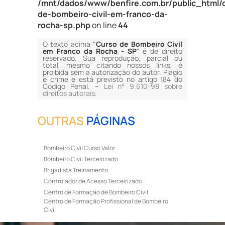
/mnt/dados/www/benfire.com.br/public_html/
de-bombeiro-civil-em-franco-da-
rocha-sp.php
on line
44
O texto acima "
Curso de Bombeiro Civil
em Franco da Rocha - SP
" é de direito
reservado. Sua reprodução, parcial ou
total, mesmo citando nossos links, é
proibida sem a autorização do autor. Plágio
é crime e está previsto no artigo 184 do
Código Penal. –
Lei n° 9.610-98 sobre
direitos autorais
.
OUTRAS
PÁGINAS
Bombeiro Civil Curso Valor
Bombeiro Civil Terceirizado
Brigadista Treinamento
Controlador de Acesso Terceirizado
Centro de Formação de Bombeiro Civil
Centro de Formação Profissional de Bombeiro
Civil
Curso de Bombeiro Civil