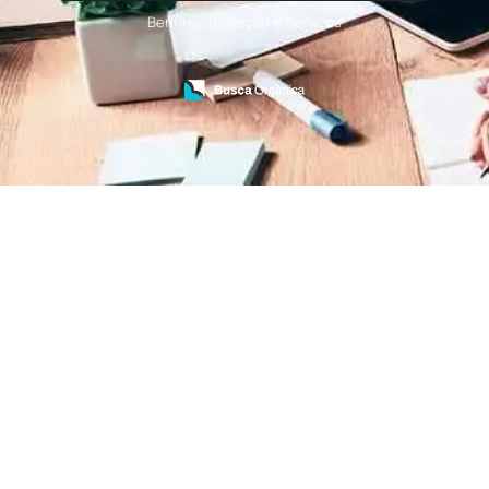
Treinamento de Bombeiro Civil
Benfire - Proteção e Serviços
Treinamento de Bombeiros
Treinamento de Brigada
Treinamento de Brigada de Emergência
Treinamento de Brigada de Incêndio
Treinamento de Brigada de Incêndio Valor
Treinamento de Brigadista de Incêndio
Treinamento de Combate a Incêndio NR 23
Treinamento de Incêndio
Treinamento de Prevenção e Combate a
Incêndio
Treinamento de Primeiro Socorros
Treinamento de Primeiros Socorros para CIPA
Treinamento de Primeiros Socorros para
Empresas