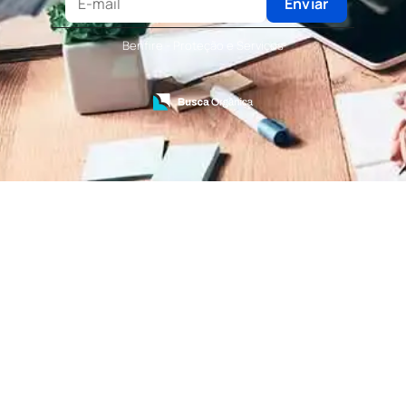
Terceirização de Recepcionista
Enviar
Terceirização de Serviços de Recepcionistas
Treinamento de Bombeiro Civil
Benfire - Proteção e Serviços
Treinamento de Bombeiros
Treinamento de Brigada
Treinamento de Brigada de Emergência
Treinamento de Brigada de Incêndio
Treinamento de Brigada de Incêndio Valor
Treinamento de Brigadista de Incêndio
Treinamento de Combate a Incêndio NR 23
Treinamento de Incêndio
Treinamento de Prevenção e Combate a
Incêndio
Treinamento de Primeiro Socorros
Treinamento de Primeiros Socorros para CIPA
Treinamento de Primeiros Socorros para
Empresas