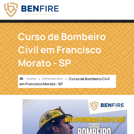
Curso de Bombeiro
Civil em Francisco
Morato - SP
Home
»
Informações
»
Curso de Bombeiro Civil
em Francisco Morato - SP