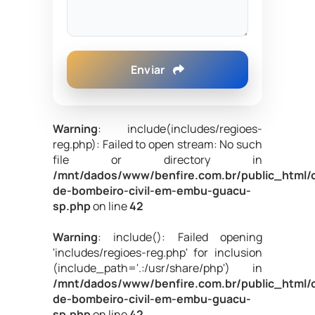
Enviar
Warning
: include(includes/regioes-
reg.php): Failed to open stream: No such
file or directory in
/mnt/dados/www/benfire.com.br/public_html/
de-bombeiro-civil-em-embu-guacu-
sp.php
on line
42
Warning
: include(): Failed opening
'includes/regioes-reg.php' for inclusion
(include_path='.:/usr/share/php') in
/mnt/dados/www/benfire.com.br/public_html/
de-bombeiro-civil-em-embu-guacu-
sp.php
on line
42