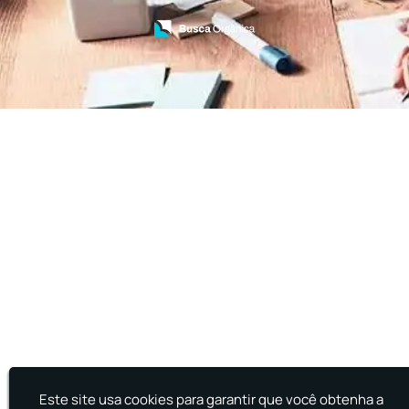
Treinamento de Brigada
Treinamento de Brigada de Emergência
Treinamento de Brigada de Incêndio
Treinamento de Brigada de Incêndio Valor
Treinamento de Brigadista de Incêndio
Treinamento de Combate a Incêndio NR 23
Treinamento de Incêndio
Treinamento de Prevenção e Combate a
Incêndio
Treinamento de Primeiro Socorros
Treinamento de Primeiros Socorros para CIPA
Treinamento de Primeiros Socorros para
Empresas
Este site usa cookies para garantir que você obtenha a