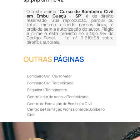
O texto acima "
Curso de Bombeiro Civil
em Embu Guaçú - SP
" é de direito
reservado. Sua reprodução, parcial ou
total, mesmo citando nossos links, é
proibida sem a autorização do autor. Plágio
é crime e está previsto no artigo 184 do
Código Penal. –
Lei n° 9.610-98 sobre
direitos autorais
.
OUTRAS
PÁGINAS
Bombeiro Civil Curso Valor
Bombeiro Civil Terceirizado
Brigadista Treinamento
Controlador de Acesso Terceirizado
Centro de Formação de Bombeiro Civil
Centro de Formação Profissional de Bombeiro
Civil
Curso de Bombeiro Civil
Curso de Bombeiro Civil Preço
Curso de Bombeiro Civil Primeiros Socorros