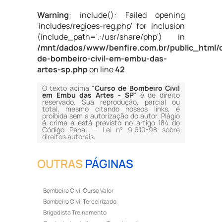
Warning
: include(): Failed opening
'includes/regioes-reg.php' for inclusion
(include_path='.:/usr/share/php') in
/mnt/dados/www/benfire.com.br/public_html/
de-bombeiro-civil-em-embu-das-
artes-sp.php
on line
42
O texto acima "
Curso de Bombeiro Civil
em Embu das Artes - SP
" é de direito
reservado. Sua reprodução, parcial ou
total, mesmo citando nossos links, é
proibida sem a autorização do autor. Plágio
é crime e está previsto no artigo 184 do
Código Penal. –
Lei n° 9.610-98 sobre
direitos autorais
.
OUTRAS
PÁGINAS
Bombeiro Civil Curso Valor
Bombeiro Civil Terceirizado
Brigadista Treinamento