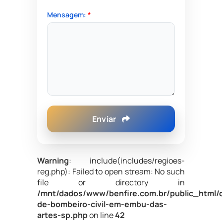
Mensagem:
*
Enviar
Warning
: include(includes/regioes-
reg.php): Failed to open stream: No such
file or directory in
/mnt/dados/www/benfire.com.br/public_html/
de-bombeiro-civil-em-embu-das-
artes-sp.php
on line
42