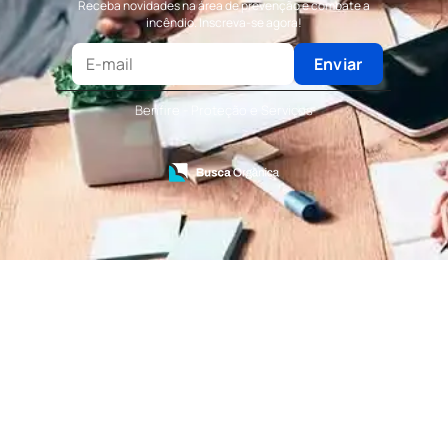
Receba novidades na área de prevenção e combate a
Terceirização de Portaria
incêndio. Inscreva-se agora!
Terceirização de Recepção
Terceirização de Recepcionista
Enviar
Terceirização de Serviços de Recepcionistas
Treinamento de Bombeiro Civil
Benfire - Proteção e Serviços
Treinamento de Bombeiros
Treinamento de Brigada
Treinamento de Brigada de Emergência
Treinamento de Brigada de Incêndio
Treinamento de Brigada de Incêndio Valor
Treinamento de Brigadista de Incêndio
Treinamento de Combate a Incêndio NR 23
Treinamento de Incêndio
Treinamento de Prevenção e Combate a
Incêndio
Treinamento de Primeiro Socorros
Treinamento de Primeiros Socorros para CIPA
Treinamento de Primeiros Socorros para
Empresas