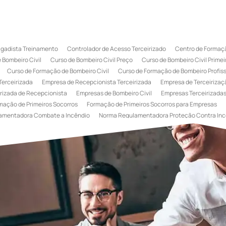
igadista Treinamento
Controlador de Acesso Terceirizado
Centro de Formaçã
 Bombeiro Civil
Curso de Bombeiro Civil Preço
Curso de Bombeiro Civil Primei
Curso de Formação de Bombeiro Civil
Curso de Formação de Bombeiro Profissi
Terceirizada
Empresa de Recepcionista Terceirizada
Empresa de Terceirizaçã
rizada de Recepcionista
Empresas de Bombeiro Civil
Empresas Terceirizadas
mação de Primeiros Socorros
Formação de Primeiros Socorros para Empresas
amentadora Combate a Incêndio
Norma Regulamentadora Proteção Contra Inc
Portaria
Serviço de Portaria de Condomínio
Serviço de Portaria Remota
Se
 Terceirização de Bombeiro Civil
Terceirização de Bombeiro
Terceirização de
a
Terceirização de Serviços de Recepcionistas
Treinamento de Bombeiro Civi
gada de Incêndio
Treinamento de Brigada de Incêndio Valor
Treinamento de Br
 Incêndio
Treinamento de Prevenção e Combate a Incêndio
Treinamento de P
e Primeiros Socorros para Empresas