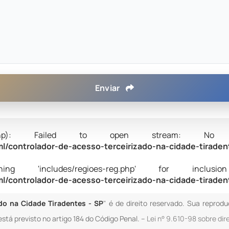
Enviar
oes-reg.php): Failed to open stream:
/controlador-de-acesso-terceirizado-na-cidade-tirade
 'includes/regioes-reg.php' for inclusion (i
/controlador-de-acesso-terceirizado-na-cidade-tirade
do na Cidade Tiradentes - SP
" é de direito reservado. Sua reprodu
está previsto no artigo 184 do Código Penal. –
Lei n° 9.610-98 sobre dir