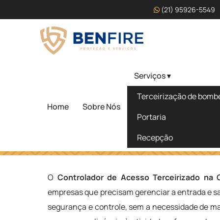
(21) 95926-5549
Serviços ▾
Controlador de Acesso 
Terceirização de bombei
na Cidade Tiradentes - 
Home
Sobre Nós
Portaria
Recepção
Home
»
Informações
»
Controlador de Acesso Terceirizad
O
Controlador de Acesso Terceirizado na 
empresas que precisam gerenciar a entrada e sa
segurança e controle, sem a necessidade de man