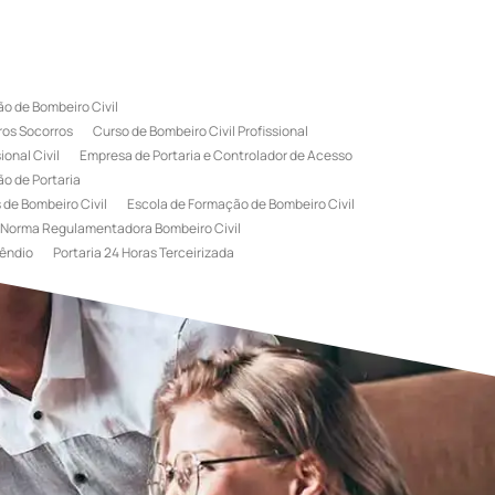
o de Bombeiro Civil
ros Socorros
Curso de Bombeiro Civil Profissional
onal Civil
Empresa de Portaria e Controlador de Acesso
o de Portaria
 de Bombeiro Civil
Escola de Formação de Bombeiro Civil
Norma Regulamentadora Bombeiro Civil
êndio
Portaria 24 Horas Terceirizada
rviço de Portaria Terceirizada
 Bombeiro Civil
Terceirização de Portaria
l
Treinamento de Bombeiros
Treinamento de Brigada
igadista de Incêndio
rimeiro Socorros