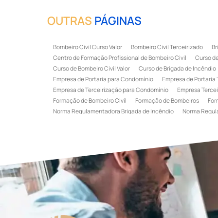
OUTRAS
PÁGINAS
Bombeiro Civil Curso Valor
Bombeiro Civil Terceirizado
Br
Centro de Formação Profissional de Bombeiro Civil
Curso de
Curso de Bombeiro Civil Valor
Curso de Brigada de Incêndio
Empresa de Portaria para Condomínio
Empresa de Portaria 
Empresa de Terceirização para Condomínio
Empresa Tercei
Formação de Bombeiro Civil
Formação de Bombeiros
For
Norma Regulamentadora Brigada de Incêndio
Norma Regul
Portaria Terceirizada
Recepção Terceirizada
Serviço de 
Serviço de Recepção Terceirizado
Serviço Especializado em
Terceirização de Recepção
Terceirização de Recepcionist
Treinamento de Brigada de Emergência
Treinamento de Bri
Treinamento de Combate a Incêndio NR 23
Treinamento de
Treinamento de Primeiros Socorros para CIPA
Treinamento d