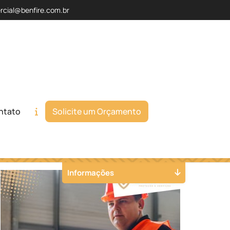
rcial@benfire.com.br
ntato
Solicite um Orçamento
Orçamento
Chame no WhatsApp
Informações