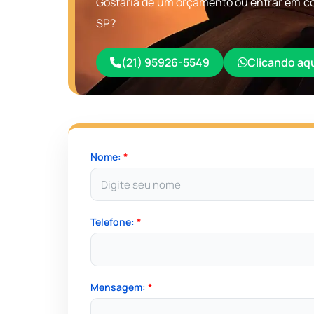
Gostaria de um orçamento ou entrar em co
SP?
(21) 95926-5549
Clicando aq
Nome:
*
Telefone:
*
Mensagem:
*