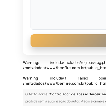
Warning
: include(includes/regi
/mnt/dados/www/benfire.com.br/public_html
Warning
: include(): Failed opening
/mnt/dados/www/benfire.com.br/public_html
O texto acima "
Controlador de Acesso Terceiriza
proibida sem a autorização do autor. Plágio é crime e 