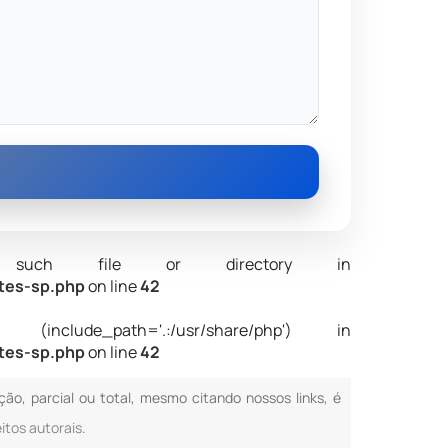
 No such file or directory in
ntes-sp.php
on line
42
nclude_path='.:/usr/share/php') in
ntes-sp.php
on line
42
ção, parcial ou total, mesmo citando nossos links, é
eitos autorais
.