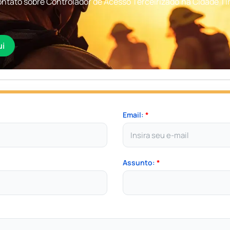
ntato sobre Controlador de Acesso Terceirizado na Cidade Ti
ui
Email:
*
Assunto:
*