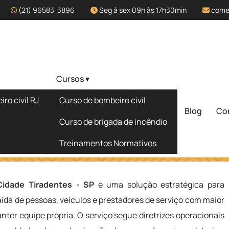
(21) 96583-3896
Seg à sex 09h às 17h30min
come
Cursos ▾
Terceirizado
ro civil RJ
Curso de bombeiro civil
SP
Blog
Co
Solicite um 
Curso de brigada de incêndio
Treinamentos Normativos
o na Cidade Tiradentes - SP
Cidade Tiradentes - SP
é uma solução estratégica para
ída de pessoas, veículos e prestadores de serviço com maior
ter equipe própria. O serviço segue diretrizes operacionais