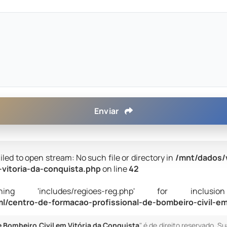
Enviar
iled to open stream: No such file or directory in
/mnt/dados/
-vitoria-da-conquista.php
on line
42
 'includes/regioes-reg.php' for inclusion (i
/centro-de-formacao-profissional-de-bombeiro-civil-em
 Bombeiro Civil em Vitória da Conquista
" é de direito reservado. 