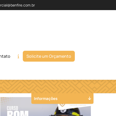
rcial@benfire.com.br
ntato
Solicite um Orçamento
Orçamento
Chame no WhatsApp
Informações