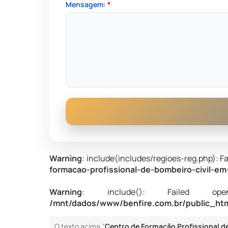
Mensagem:
*
Warning
: include(includes/regioes-reg.php): Fa
formacao-profissional-de-bombeiro-civil-em
Warning
: include(): Failed opening
/mnt/dados/www/benfire.com.br/public_html
O texto acima "
Centro de Formação Profissional de