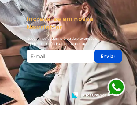
Increva-se em nossa
Newsletter
Receba novidades na área de prevenção e
combate a incêndio. Inscreva-se agora!
r
Enviar