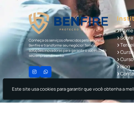
Insti
Home
Sobre
Conheça os serviços oferecidos pela empresa
Tercei
Benfire e transforme seu negócio! Temos
soluções inovadoras para garantir o sucesso do
Curso 
seu empreendimento.
Curso 
Blog
Conta
Infor
Este site usa cookies para garantir que você obtenha a mel
Benfire - Proteção e Serviços