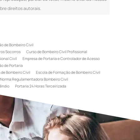
bre direitos autorais
.
o de Bombeiro Civil
ros Socorros
Curso de Bombeiro Civil Profissional
onal Civil
Empresa de Portaria e Controlador de Acesso
o de Portaria
 de Bombeiro Civil
Escola de Formação de Bombeiro Civil
Norma Regulamentadora Bombeiro Civil
êndio
Portaria 24 Horas Terceirizada
rviço de Portaria Terceirizada
 Bombeiro Civil
Terceirização de Portaria
l
Treinamento de Bombeiros
Treinamento de Brigada
igadista de Incêndio
rimeiro Socorros