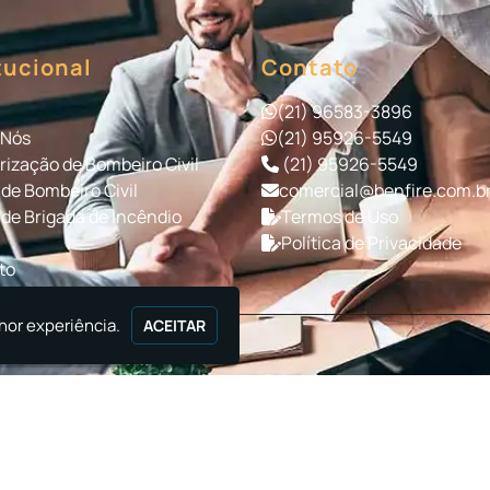
tucional
Contato
(21) 96583-3896
 Nós
(21) 95926-5549
rização de Bombeiro Civil
(21) 95926-5549
de Bombeiro Civil
comercial@benfire.com.b
de Brigada de Incêndio
Termos de Uso
Política de Privacidade
to
mações
hor experiência.
ACEITAR