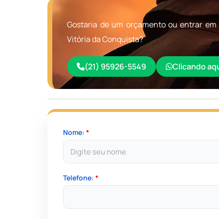
Gostaria de um orçamento ou entrar em 
Vitória da Conquista?
(21) 95926-5549
Clicando aq
Nome:
*
Telefone:
*