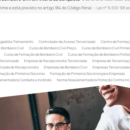
crime e está previsto no artigo 184 do Código Penal. –
Lei n° 9.610-98 so
igadista Treinamento
Controlador de Acesso Terceirizado
Centro de Formaçã
 Bombeiro Civil
Curso de Bombeiro Civil Preço
Curso de Bombeiro Civil Primei
Curso de Formação de Bombeiro Civil
Curso de Formação de Bombeiro Profissi
Terceirizada
Empresa de Recepcionista Terceirizada
Empresa de Terceirizaçã
rizada de Recepcionista
Empresas de Bombeiro Civil
Empresas Terceirizadas
mação de Primeiros Socorros
Formação de Primeiros Socorros para Empresas
amentadora Combate a Incêndio
Norma Regulamentadora Proteção Contra Inc
Portaria
Serviço de Portaria de Condomínio
Serviço de Portaria Remota
Se
 Terceirização de Bombeiro Civil
Terceirização de Bombeiro
Terceirização de
a
Terceirização de Serviços de Recepcionistas
Treinamento de Bombeiro Civi
gada de Incêndio
Treinamento de Brigada de Incêndio Valor
Treinamento de Br
 Incêndio
Treinamento de Prevenção e Combate a Incêndio
Treinamento de P
e Primeiros Socorros para Empresas