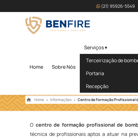
(21) 95926-5549
Serviços ▾
Centro de Formação Pro
Terceirização de bombei
Bombeiro Civil em Vitór
Home
Sobre Nós
Portaria
Conquista
Recepção
Home
»
Informações
»
Centro de Formação Profissional d
O
centro de formação profissional de bombe
técnica de profissionais aptos a atuar na pr