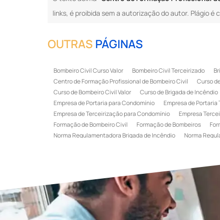
links, é proibida sem a autorização do autor. Plágio é 
OUTRAS
PÁGINAS
Bombeiro Civil Curso Valor
Bombeiro Civil Terceirizado
Br
Centro de Formação Profissional de Bombeiro Civil
Curso de
Curso de Bombeiro Civil Valor
Curso de Brigada de Incêndio
Empresa de Portaria para Condomínio
Empresa de Portaria 
Empresa de Terceirização para Condomínio
Empresa Tercei
Formação de Bombeiro Civil
Formação de Bombeiros
For
Norma Regulamentadora Brigada de Incêndio
Norma Regul
Portaria Terceirizada
Recepção Terceirizada
Serviço de 
Serviço de Recepção Terceirizado
Serviço Especializado em
Terceirização de Recepção
Terceirização de Recepcionist
Treinamento de Brigada de Emergência
Treinamento de Bri
Treinamento de Combate a Incêndio NR 23
Treinamento de
Treinamento de Primeiros Socorros para CIPA
Treinamento d