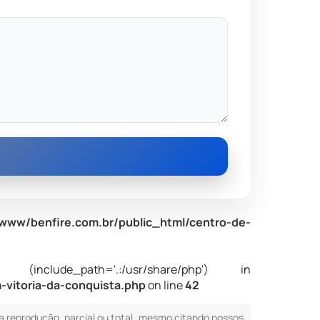
www/benfire.com.br/public_html/centro-de-
nclude_path='.:/usr/share/php') in
-vitoria-da-conquista.php
on line
42
Sua reprodução, parcial ou total, mesmo citando nossos