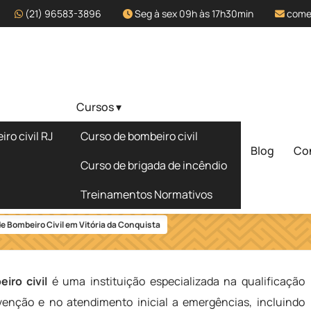
(21) 96583-3896
Seg à sex 09h às 17h30min
come
Cursos ▾
fissional de
ro civil RJ
Curso de bombeiro civil
ia da
Blog
Co
Curso de brigada de incêndio
Solicite um 
Treinamentos Normativos
e Bombeiro Civil em Vitória da Conquista
iro civil
é uma instituição especializada na qualificação
evenção e no atendimento inicial a emergências, incluindo