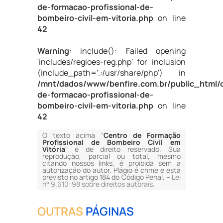
de-formacao-profissional-de-
bombeiro-civil-em-vitoria.php
on line
42
Warning
: include(): Failed opening
'includes/regioes-reg.php' for inclusion
(include_path='.:/usr/share/php') in
/mnt/dados/www/benfire.com.br/public_html/
de-formacao-profissional-de-
bombeiro-civil-em-vitoria.php
on line
42
O texto acima "
Centro de Formação
Profissional de Bombeiro Civil em
Vitória
" é de direito reservado. Sua
reprodução, parcial ou total, mesmo
citando nossos links, é proibida sem a
autorização do autor. Plágio é crime e está
previsto no artigo 184 do Código Penal. –
Lei
n° 9.610-98 sobre direitos autorais
.
OUTRAS
PÁGINAS