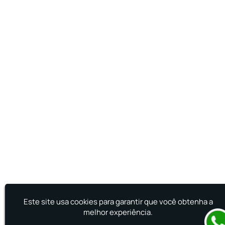
Treinamento de Prevenção e Combate a
Incêndio
Treinamento de Primeiro Socorros
Treinamento de Primeiros Socorros para CIPA
Treinamento de Primeiros Socorros para
Empresas
Este site usa cookies para garantir que você obtenha a
melhor experiência.