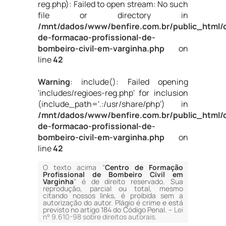
reg.php): Failed to open stream: No such
file or directory in
/mnt/dados/www/benfire.com.br/public_html/
de-formacao-profissional-de-
bombeiro-civil-em-varginha.php
on
line
42
Warning
: include(): Failed opening
'includes/regioes-reg.php' for inclusion
(include_path='.:/usr/share/php') in
/mnt/dados/www/benfire.com.br/public_html/
de-formacao-profissional-de-
bombeiro-civil-em-varginha.php
on
line
42
O texto acima "
Centro de Formação
Profissional de Bombeiro Civil em
Varginha
" é de direito reservado. Sua
reprodução, parcial ou total, mesmo
citando nossos links, é proibida sem a
autorização do autor. Plágio é crime e está
previsto no artigo 184 do Código Penal. –
Lei
n° 9.610-98 sobre direitos autorais
.