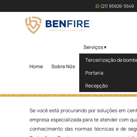
(21) 95926-5549
Serviços ▾
Centro de Formação Pro
Terceirização de bombei
Bombeiro Civil em Soro
Home
Sobre Nós
Portaria
Recepção
Home
»
Informações
»
Centro de Formação Profissional d
Se você está procurando por soluções em cent
empresa especializada para te atender com qua
conhecimento das normas técnicas e de segu