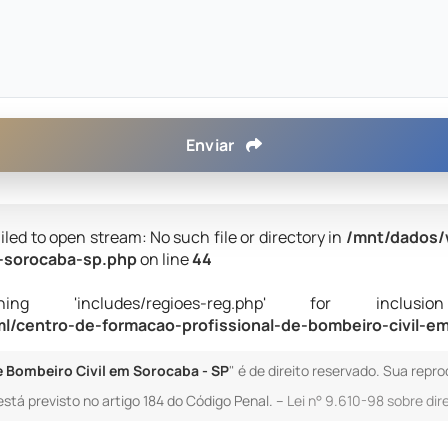
Enviar
iled to open stream: No such file or directory in
/mnt/dados/
m-sorocaba-sp.php
on line
44
 'includes/regioes-reg.php' for inclusion (i
/centro-de-formacao-profissional-de-bombeiro-civil-e
e Bombeiro Civil em Sorocaba - SP
" é de direito reservado. Sua repr
está previsto no artigo 184 do Código Penal. –
Lei n° 9.610-98 sobre dir