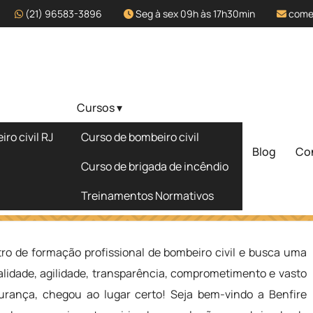
(21) 96583-3896
Seg à sex 09h às 17h30min
come
Cursos ▾
fissional de
ro civil RJ
Curso de bombeiro civil
caba - SP
Blog
Co
Solicite um 
Curso de brigada de incêndio
Treinamentos Normativos
e Bombeiro Civil em Sorocaba - SP
ro de formação profissional de bombeiro civil e busca uma
lidade, agilidade, transparência, comprometimento e vasto
rança, chegou ao lugar certo! Seja bem-vindo a Benfire