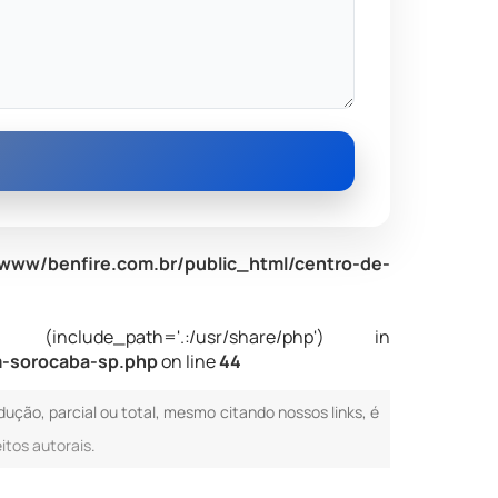
www/benfire.com.br/public_html/centro-de-
nclude_path='.:/usr/share/php') in
m-sorocaba-sp.php
on line
44
odução, parcial ou total, mesmo citando nossos links, é
eitos autorais
.