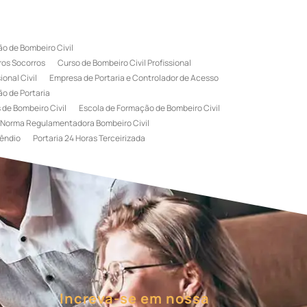
o de Bombeiro Civil
ros Socorros
Curso de Bombeiro Civil Profissional
onal Civil
Empresa de Portaria e Controlador de Acesso
o de Portaria
 de Bombeiro Civil
Escola de Formação de Bombeiro Civil
Norma Regulamentadora Bombeiro Civil
êndio
Portaria 24 Horas Terceirizada
rviço de Portaria Terceirizada
 Bombeiro Civil
Terceirização de Portaria
l
Treinamento de Bombeiros
Treinamento de Brigada
igadista de Incêndio
rimeiro Socorros
Increva-se em nossa