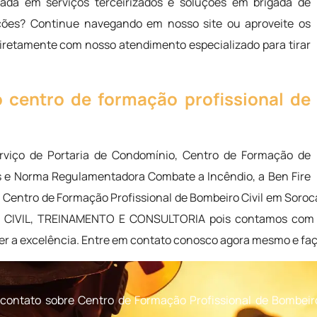
ada em serviços terceirizados e soluções em brigada de
ções? Continue navegando em nosso site ou aproveite os
diretamente com nosso atendimento especializado para tirar
centro de formação profissional de
rviço de Portaria de Condomínio, Centro de Formação de
os e Norma Regulamentadora Combate a Incêndio, a Ben Fire
Centro de Formação Profissional de Bombeiro Civil em Soroc
CIVIL, TREINAMENTO E CONSULTORIA pois contamos com pr
r a excelência. Entre em contato conosco agora mesmo e fa
contato sobre Centro de Formação Profissional de Bombeiro