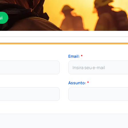
ui
Email:
*
Assunto:
*