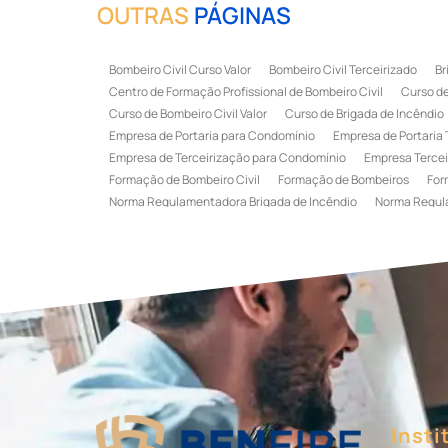
OUTRAS
PÁGINAS
Bombeiro Civil Curso Valor
Bombeiro Civil Terceirizado
Br
Centro de Formação Profissional de Bombeiro Civil
Curso de
Curso de Bombeiro Civil Valor
Curso de Brigada de Incêndio
Empresa de Portaria para Condomínio
Empresa de Portaria 
Empresa de Terceirização para Condomínio
Empresa Tercei
Formação de Bombeiro Civil
Formação de Bombeiros
For
Norma Regulamentadora Brigada de Incêndio
Norma Regul
Portaria Terceirizada
Recepção Terceirizada
Serviço de 
Serviço de Recepção Terceirizado
Serviço Especializado em
Terceirização de Recepção
Terceirização de Recepcionist
Treinamento de Brigada de Emergência
Treinamento de Bri
Treinamento de Combate a Incêndio NR 23
Treinamento de
Treinamento de Primeiros Socorros para CIPA
Treinamento d
Insti