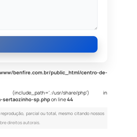
www/benfire.com.br/public_html/centro-de-
nclude_path='.:/usr/share/php') in
m-sertaozinho-sp.php
on line
44
a reprodução, parcial ou total, mesmo citando nossos
bre direitos autorais
.