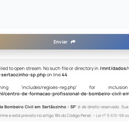
Enviar
iled to open stream: No such file or directory in
/mnt/dados/
m-sertaozinho-sp.php
on line
44
 'includes/regioes-reg.php' for inclusion (i
/centro-de-formacao-profissional-de-bombeiro-civil-e
de Bombeiro Civil em Sertãozinho - SP
" é de direito reservado. Su
crime e está previsto no artigo 184 do Código Penal. –
Lei n° 9.610-98 so