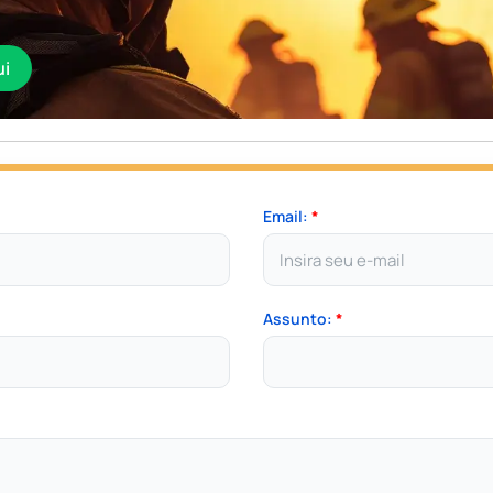
ui
Email:
*
Assunto:
*