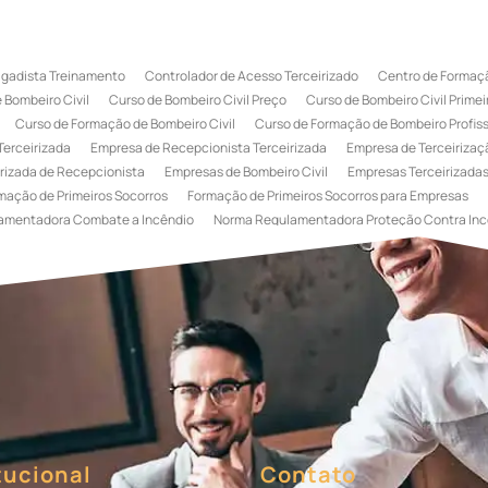
igadista Treinamento
Controlador de Acesso Terceirizado
Centro de Formaçã
 Bombeiro Civil
Curso de Bombeiro Civil Preço
Curso de Bombeiro Civil Primei
Curso de Formação de Bombeiro Civil
Curso de Formação de Bombeiro Profissi
Terceirizada
Empresa de Recepcionista Terceirizada
Empresa de Terceirizaçã
rizada de Recepcionista
Empresas de Bombeiro Civil
Empresas Terceirizadas
mação de Primeiros Socorros
Formação de Primeiros Socorros para Empresas
amentadora Combate a Incêndio
Norma Regulamentadora Proteção Contra Inc
Portaria
Serviço de Portaria de Condomínio
Serviço de Portaria Remota
Se
 Terceirização de Bombeiro Civil
Terceirização de Bombeiro
Terceirização de
a
Terceirização de Serviços de Recepcionistas
Treinamento de Bombeiro Civi
gada de Incêndio
Treinamento de Brigada de Incêndio Valor
Treinamento de Br
 Incêndio
Treinamento de Prevenção e Combate a Incêndio
Treinamento de P
e Primeiros Socorros para Empresas
tucional
Contato