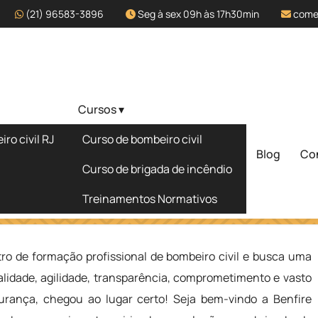
(21) 96583-3896
Seg à sex 09h às 17h30min
come
Cursos ▾
fissional de
ro civil RJ
Curso de bombeiro civil
ãozinho - SP
Blog
Co
Solicite um 
Curso de brigada de incêndio
Treinamentos Normativos
e Bombeiro Civil em Sertãozinho - SP
ro de formação profissional de bombeiro civil e busca uma
lidade, agilidade, transparência, comprometimento e vasto
rança, chegou ao lugar certo! Seja bem-vindo a Benfire