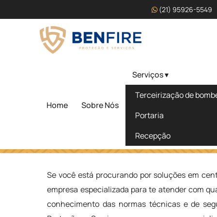
(21) 95926-5549
Serviços ▾
Centro de Formação Pro
Terceirização de bombei
Bombeiro Civil em Sert
Home
Sobre Nós
Portaria
Recepção
Home
»
Informações
»
Centro de Formação Profissional d
Se você está procurando por soluções em cent
empresa especializada para te atender com qua
conhecimento das normas técnicas e de segu