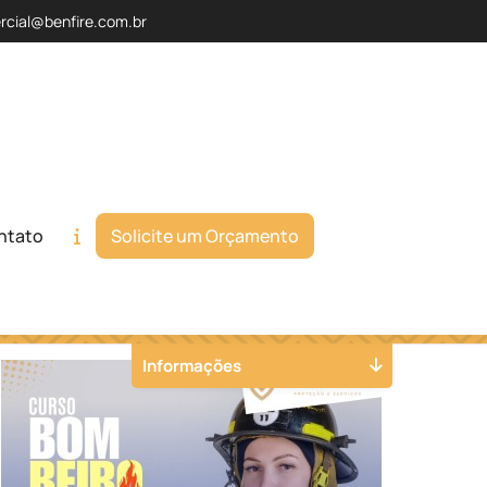
rcial@benfire.com.br
ntato
Solicite um Orçamento
Orçamento
Chame no WhatsApp
Informações