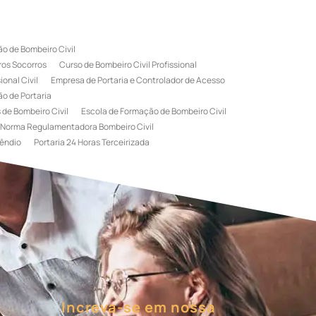
o de Bombeiro Civil
ros Socorros
Curso de Bombeiro Civil Profissional
onal Civil
Empresa de Portaria e Controlador de Acesso
o de Portaria
 de Bombeiro Civil
Escola de Formação de Bombeiro Civil
Norma Regulamentadora Bombeiro Civil
êndio
Portaria 24 Horas Terceirizada
rviço de Portaria Terceirizada
 Bombeiro Civil
Terceirização de Portaria
l
Treinamento de Bombeiros
Treinamento de Brigada
igadista de Incêndio
rimeiro Socorros
Increva-se em nossa