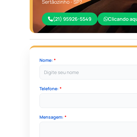
Sertãozinho - SP?
(21) 95926-5549
Clicando aq
Nome:
*
Telefone:
*
Mensagem:
*