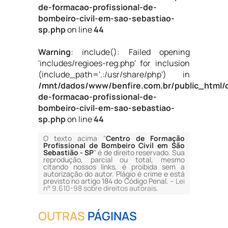
de-formacao-profissional-de-
bombeiro-civil-em-sao-sebastiao-
sp.php
on line
44
Warning
: include(): Failed opening
'includes/regioes-reg.php' for inclusion
(include_path='.:/usr/share/php') in
/mnt/dados/www/benfire.com.br/public_html/
de-formacao-profissional-de-
bombeiro-civil-em-sao-sebastiao-
sp.php
on line
44
O texto acima "
Centro de Formação
Profissional de Bombeiro Civil em São
Sebastião - SP
" é de direito reservado. Sua
reprodução, parcial ou total, mesmo
citando nossos links, é proibida sem a
autorização do autor. Plágio é crime e está
previsto no artigo 184 do Código Penal. –
Lei
n° 9.610-98 sobre direitos autorais
.
OUTRAS
PÁGINAS