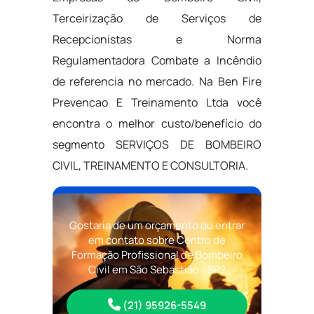
Terceirização de Serviços de
Recepcionistas e Norma
Regulamentadora Combate a Incêndio
de referencia no mercado. Na Ben Fire
Prevencao E Treinamento Ltda você
encontra o melhor custo/benefício do
segmento SERVIÇOS DE BOMBEIRO
CIVIL, TREINAMENTO E CONSULTORIA.
Gostaria de um orçamento ou entrar
em contato sobre Centro de
Formação Profissional de Bombeiro
Civil em São Sebastião - SP?
(21) 95926-5549