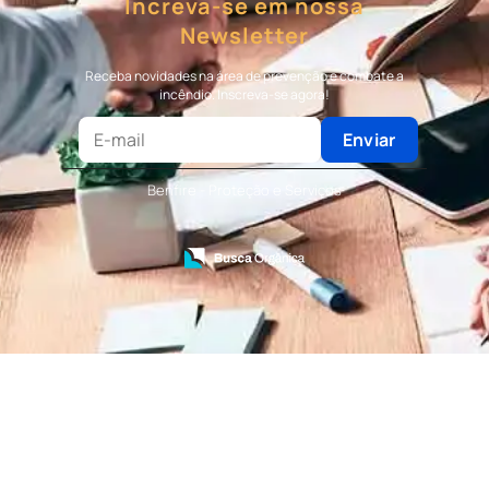
Increva-se em nossa
Bombeiro Civil
Newsletter
Terceirização de Bombeiro
Terceirização de Bombeiro Civil
Receba novidades na área de prevenção e combate a
Terceirização de Portaria
incêndio. Inscreva-se agora!
Terceirização de Recepção
Terceirização de Recepcionista
Enviar
Terceirização de Serviços de Recepcionistas
Treinamento de Bombeiro Civil
Benfire - Proteção e Serviços
Treinamento de Bombeiros
Treinamento de Brigada
Treinamento de Brigada de Emergência
Treinamento de Brigada de Incêndio
Treinamento de Brigada de Incêndio Valor
Treinamento de Brigadista de Incêndio
Treinamento de Combate a Incêndio NR 23
Treinamento de Incêndio
Treinamento de Prevenção e Combate a
Incêndio
Treinamento de Primeiro Socorros
Treinamento de Primeiros Socorros para CIPA
Treinamento de Primeiros Socorros para