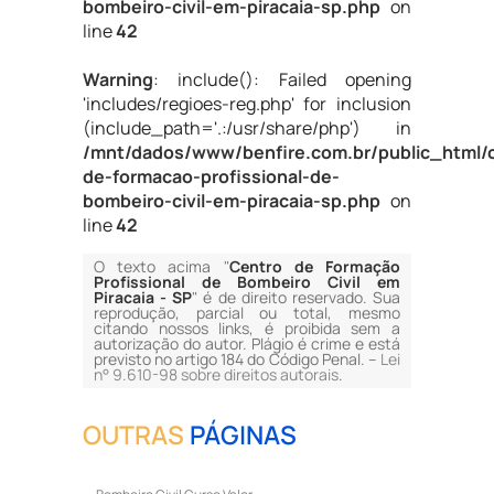
bombeiro-civil-em-piracaia-sp.php
on
line
42
Warning
: include(): Failed opening
'includes/regioes-reg.php' for inclusion
(include_path='.:/usr/share/php') in
/mnt/dados/www/benfire.com.br/public_html/
de-formacao-profissional-de-
bombeiro-civil-em-piracaia-sp.php
on
line
42
O texto acima "
Centro de Formação
Profissional de Bombeiro Civil em
Piracaia - SP
" é de direito reservado. Sua
reprodução, parcial ou total, mesmo
citando nossos links, é proibida sem a
autorização do autor. Plágio é crime e está
previsto no artigo 184 do Código Penal. –
Lei
n° 9.610-98 sobre direitos autorais
.
OUTRAS
PÁGINAS