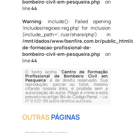
bombeiro-civil-em-pesqueira.php
on
line
44
Warning
: include(): Failed opening
'includes/regioes-reg.php' for inclusion
(include_path='.:/usr/share/php') in
/mnt/dados/www/benfire.com.br/public_html/
de-formacao-profissional-de-
bombeiro-civil-em-pesqueira.php
on
line
44
O texto acima "
Centro de Formação
Profissional de Bombeiro Civil em
Pesqueira
" é de direito reservado. Sua
reprodução, parcial ou total, mesmo
citando nossos links, é proibida sem a
autorização do autor. Plágio é crime e está
previsto no artigo 184 do Código Penal. –
Lei
n° 9.610-98 sobre direitos autorais
.
OUTRAS
PÁGINAS