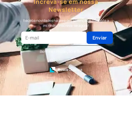
Increva-se em nossa
Bombeiro Civil
Newsletter
Terceirização de Bombeiro
Terceirização de Bombeiro Civil
Receba novidades na área de prevenção e combate a
Terceirização de Portaria
incêndio. Inscreva-se agora!
Terceirização de Recepção
Terceirização de Recepcionista
Enviar
Terceirização de Serviços de Recepcionistas
Treinamento de Bombeiro Civil
Benfire - Proteção e Serviços
Treinamento de Bombeiros
Treinamento de Brigada
Treinamento de Brigada de Emergência
Treinamento de Brigada de Incêndio
Treinamento de Brigada de Incêndio Valor
Treinamento de Brigadista de Incêndio
Treinamento de Combate a Incêndio NR 23
Treinamento de Incêndio
Treinamento de Prevenção e Combate a
Incêndio
Treinamento de Primeiro Socorros
Treinamento de Primeiros Socorros para CIPA
Treinamento de Primeiros Socorros para