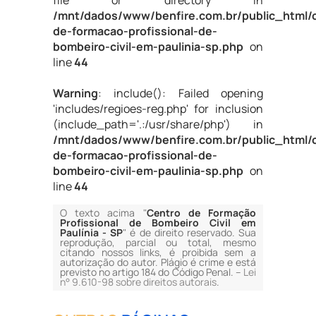
file or directory in
/mnt/dados/www/benfire.com.br/public_html/
de-formacao-profissional-de-
bombeiro-civil-em-paulinia-sp.php
on
line
44
Warning
: include(): Failed opening
'includes/regioes-reg.php' for inclusion
(include_path='.:/usr/share/php') in
/mnt/dados/www/benfire.com.br/public_html/
de-formacao-profissional-de-
bombeiro-civil-em-paulinia-sp.php
on
line
44
O texto acima "
Centro de Formação
Profissional de Bombeiro Civil em
Paulínia - SP
" é de direito reservado. Sua
reprodução, parcial ou total, mesmo
citando nossos links, é proibida sem a
autorização do autor. Plágio é crime e está
previsto no artigo 184 do Código Penal. –
Lei
n° 9.610-98 sobre direitos autorais
.