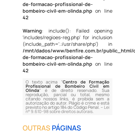
de-formacao-profissional-de-
bombeiro-civil-em-olinda.php
on line
42
Warning
: include(): Failed opening
'includes/regioes-reg.php' for inclusion
(include_path='.:/usr/share/php') in
/mnt/dados/www/benfire.com.br/public_html/
de-formacao-profissional-de-
bombeiro-civil-em-olinda.php
on line
42
O texto acima "
Centro de Formação
Profissional de Bombeiro Civil em
Olinda
" é de direito reservado. Sua
reprodução, parcial ou total, mesmo
citando nossos links, é proibida sem a
autorização do autor. Plágio é crime e está
previsto no artigo 184 do Código Penal. –
Lei
n° 9.610-98 sobre direitos autorais
.
OUTRAS
PÁGINAS