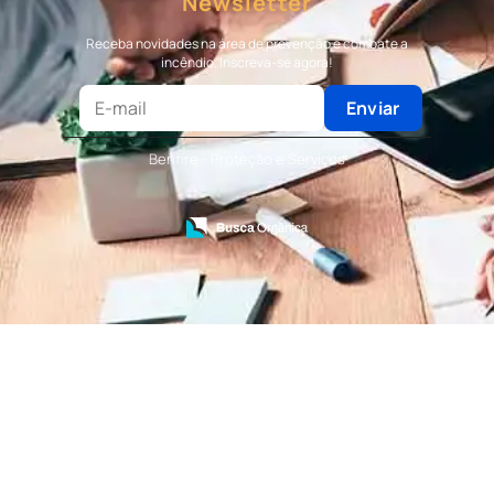
Newsletter
Terceirização de Bombeiro
Terceirização de Bombeiro Civil
Receba novidades na área de prevenção e combate a
Terceirização de Portaria
incêndio. Inscreva-se agora!
Terceirização de Recepção
Terceirização de Recepcionista
Enviar
Terceirização de Serviços de Recepcionistas
Treinamento de Bombeiro Civil
Benfire - Proteção e Serviços
Treinamento de Bombeiros
Treinamento de Brigada
Treinamento de Brigada de Emergência
Treinamento de Brigada de Incêndio
Treinamento de Brigada de Incêndio Valor
Treinamento de Brigadista de Incêndio
Treinamento de Combate a Incêndio NR 23
Treinamento de Incêndio
Treinamento de Prevenção e Combate a
Incêndio
Treinamento de Primeiro Socorros
Treinamento de Primeiros Socorros para CIPA
Treinamento de Primeiros Socorros para
Empresas