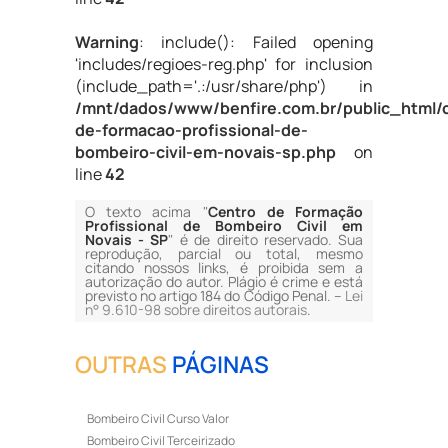
Warning
: include(): Failed opening
'includes/regioes-reg.php' for inclusion
(include_path='.:/usr/share/php') in
/mnt/dados/www/benfire.com.br/public_html/
de-formacao-profissional-de-
bombeiro-civil-em-novais-sp.php
on
line
42
O texto acima "
Centro de Formação
Profissional de Bombeiro Civil em
Novais - SP
" é de direito reservado. Sua
reprodução, parcial ou total, mesmo
citando nossos links, é proibida sem a
autorização do autor. Plágio é crime e está
previsto no artigo 184 do Código Penal. –
Lei
n° 9.610-98 sobre direitos autorais
.
OUTRAS
PÁGINAS
Bombeiro Civil Curso Valor
Bombeiro Civil Terceirizado