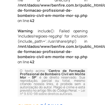
file or directory in
/mnt/dados/www/benfire.com.br/public_html/
de-formacao-profissional-de-
bombeiro-civil-em-monte-mor-sp.php
on line
42
Warning
: include(): Failed opening
'includes/regioes-reg.php' for inclusion
(include_path='.:/usr/share/php') in
/mnt/dados/www/benfire.com.br/public_html/
de-formacao-profissional-de-
bombeiro-civil-em-monte-mor-sp.php
on line
42
O texto acima "
Centro de Formação
Profissional de Bombeiro Civil em Monte
Mor - SP
" é de direito reservado. Sua
reprodução, parcial ou total, mesmo
citando nossos links, é proibida sem a
autorização do autor. Plágio é crime e está
previsto no artigo 184 do Código Penal. –
Lei
n° 9.610-98 sobre direitos autorais
.