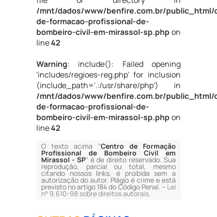
file or directory in
/mnt/dados/www/benfire.com.br/public_html/
de-formacao-profissional-de-
bombeiro-civil-em-mirassol-sp.php
on
line
42
Warning
: include(): Failed opening
'includes/regioes-reg.php' for inclusion
(include_path='.:/usr/share/php') in
/mnt/dados/www/benfire.com.br/public_html/
de-formacao-profissional-de-
bombeiro-civil-em-mirassol-sp.php
on
line
42
O texto acima "
Centro de Formação
Profissional de Bombeiro Civil em
Mirassol - SP
" é de direito reservado. Sua
reprodução, parcial ou total, mesmo
citando nossos links, é proibida sem a
autorização do autor. Plágio é crime e está
previsto no artigo 184 do Código Penal. –
Lei
n° 9.610-98 sobre direitos autorais
.