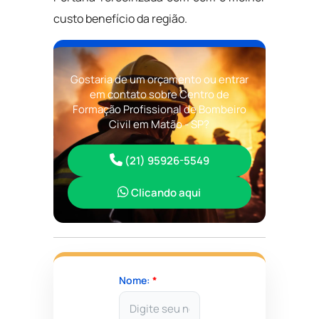
custo benefício da região.
Gostaria de um orçamento ou entrar
em contato sobre Centro de
Formação Profissional de Bombeiro
Civil em Matão - SP?
(21) 95926-5549
Clicando aqui
Nome:
*