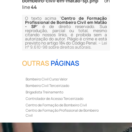
bombeiro-civil-em-matao-sp.php
on
line
44
O texto acima "
Centro de Formação
Profissional de Bombeiro Civil em Matão
- SP
" é de direito reservado. Sua
reprodução, parcial ou total, mesmo
citando nossos links, é proibida sem a
autorização do autor. Plágio é crime e está
previsto no artigo 184 do Código Penal. –
Lei
n° 9.610-98 sobre direitos autorais
.
OUTRAS
PÁGINAS
Bombeiro Civil Curso Valor
Bombeiro Civil Terceirizado
Brigadista Treinamento
Controlador de Acesso Terceirizado
Centro de Formação de Bombeiro Civil
Centro de Formação Profissional de Bombeiro
Civil
Curso de Bombeiro Civil
Curso de Bombeiro Civil Preço