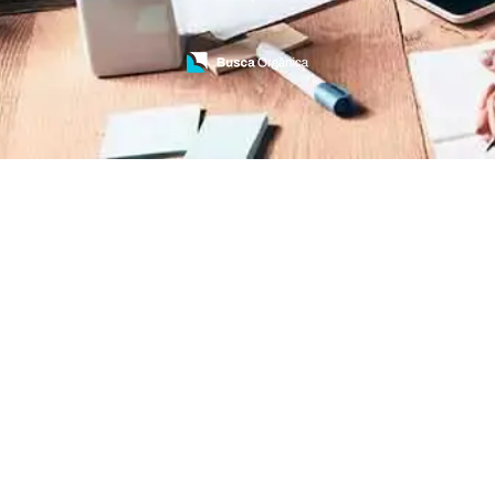
Treinamento de Bombeiros
Treinamento de Brigada
Treinamento de Brigada de Emergência
Treinamento de Brigada de Incêndio
Treinamento de Brigada de Incêndio Valor
Treinamento de Brigadista de Incêndio
Treinamento de Combate a Incêndio NR 23
Treinamento de Incêndio
Treinamento de Prevenção e Combate a
Incêndio
Treinamento de Primeiro Socorros
Treinamento de Primeiros Socorros para CIPA
Treinamento de Primeiros Socorros para
Empresas