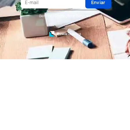
Terceirização de Recepcionista
Enviar
Terceirização de Serviços de Recepcionistas
Treinamento de Bombeiro Civil
Benfire - Proteção e Serviços
Treinamento de Bombeiros
Treinamento de Brigada
Treinamento de Brigada de Emergência
Treinamento de Brigada de Incêndio
Treinamento de Brigada de Incêndio Valor
Treinamento de Brigadista de Incêndio
Treinamento de Combate a Incêndio NR 23
Treinamento de Incêndio
Treinamento de Prevenção e Combate a
Incêndio
Treinamento de Primeiro Socorros
Treinamento de Primeiros Socorros para CIPA
Treinamento de Primeiros Socorros para
Empresas