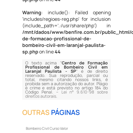
Warning
: include(): Failed opening
'includes/regioes-reg.php' for inclusion
(include_path='.:/usr/share/php') in
/mnt/dados/www/benfire.com.br/public_html/
de-formacao-profissional-de-
bombeiro-civil-em-laranjal-paulista-
sp.php
on line
44
O texto acima "
Centro de Formação
Profissional de Bombeiro Civil em
Laranjal Paulista - SP
" é de direito
reservado. Sua reprodução, parcial ou
total, mesmo citando nossos links, é
proibida sem a autorização do autor. Plágio
é crime e está previsto no artigo 184 do
Código Penal. –
Lei n° 9.610-98 sobre
direitos autorais
.
OUTRAS
PÁGINAS
Bombeiro Civil Curso Valor