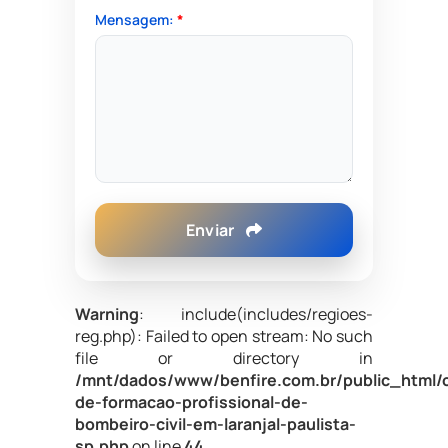
Mensagem:
*
Enviar
Warning
: include(includes/regioes-
reg.php): Failed to open stream: No such
file or directory in
/mnt/dados/www/benfire.com.br/public_html/
de-formacao-profissional-de-
bombeiro-civil-em-laranjal-paulista-
sp.php
on line
44