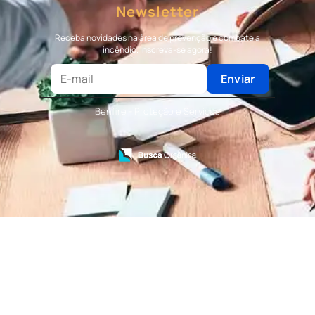
Newsletter
Terceirização de Bombeiro
Terceirização de Bombeiro Civil
Receba novidades na área de prevenção e combate a
Terceirização de Portaria
incêndio. Inscreva-se agora!
Terceirização de Recepção
Terceirização de Recepcionista
Enviar
Terceirização de Serviços de Recepcionistas
Treinamento de Bombeiro Civil
Benfire - Proteção e Serviços
Treinamento de Bombeiros
Treinamento de Brigada
Treinamento de Brigada de Emergência
Treinamento de Brigada de Incêndio
Treinamento de Brigada de Incêndio Valor
Treinamento de Brigadista de Incêndio
Treinamento de Combate a Incêndio NR 23
Treinamento de Incêndio
Treinamento de Prevenção e Combate a
Incêndio
Treinamento de Primeiro Socorros
Treinamento de Primeiros Socorros para CIPA
Treinamento de Primeiros Socorros para
Empresas