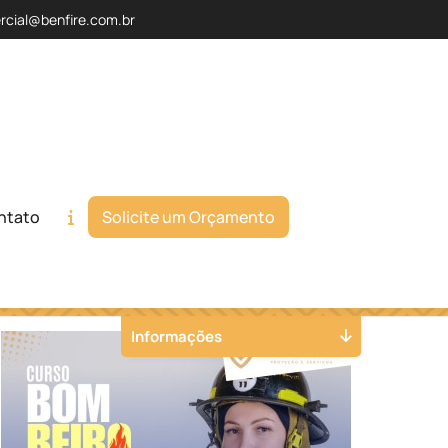
rcial@benfire.com.br
ntato
Solicite um Orçamento
Orçamento
Chame no WhatsApp
Informações