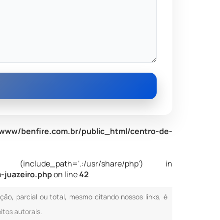
www/benfire.com.br/public_html/centro-de-
nclude_path='.:/usr/share/php') in
-juazeiro.php
on line
42
ução, parcial ou total, mesmo citando nossos links, é
eitos autorais
.