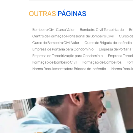
OUTRAS
PÁGINAS
Bombeiro Civil Curso Valor
Bombeiro Civil Terceirizado
Br
Centro de Formação Profissional de Bombeiro Civil
Curso de
Curso de Bombeiro Civil Valor
Curso de Brigada de Incêndio
Empresa de Portaria para Condomínio
Empresa de Portaria 
Empresa de Terceirização para Condomínio
Empresa Tercei
Formação de Bombeiro Civil
Formação de Bombeiros
For
Norma Regulamentadora Brigada de Incêndio
Norma Regul
Portaria Terceirizada
Recepção Terceirizada
Serviço de 
Serviço de Recepção Terceirizado
Serviço Especializado em
Terceirização de Recepção
Terceirização de Recepcionist
Treinamento de Brigada de Emergência
Treinamento de Bri
Treinamento de Combate a Incêndio NR 23
Treinamento de
Treinamento de Primeiros Socorros para CIPA
Treinamento d