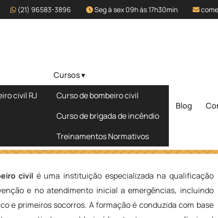
(21) 96583-3896
Seg à sex 09h às 17h30min
come
Cursos ▾
fissional de
ro civil RJ
Curso de bombeiro civil
eiro
Blog
Co
Solicite um 
Curso de brigada de incêndio
Treinamentos Normativos
e Bombeiro Civil em Juazeiro
iro civil
é uma instituição especializada na qualificação
evenção e no atendimento inicial a emergências, incluindo
ico e primeiros socorros. A formação é conduzida com base