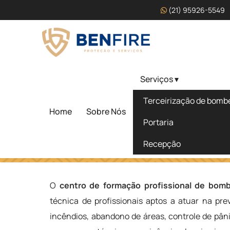
(21) 95926-5549
Serviços ▾
Centro de Formação Pro
Terceirização de bombei
Bombeiro Civil em Juaz
Home
Sobre Nós
Portaria
Recepção
Home
»
Informações
»
Centro de Formação Profissional d
O
centro de formação profissional de bombe
técnica de profissionais aptos a atuar na pr
incêndios, abandono de áreas, controle de pân