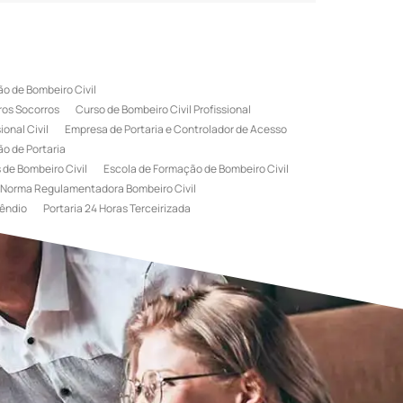
o de Bombeiro Civil
ros Socorros
Curso de Bombeiro Civil Profissional
onal Civil
Empresa de Portaria e Controlador de Acesso
o de Portaria
 de Bombeiro Civil
Escola de Formação de Bombeiro Civil
Norma Regulamentadora Bombeiro Civil
êndio
Portaria 24 Horas Terceirizada
rviço de Portaria Terceirizada
 Bombeiro Civil
Terceirização de Portaria
l
Treinamento de Bombeiros
Treinamento de Brigada
igadista de Incêndio
rimeiro Socorros