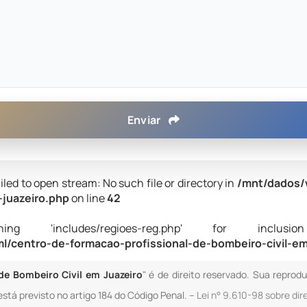
Enviar
iled to open stream: No such file or directory in
/mnt/dados/
-juazeiro.php
on line
42
 'includes/regioes-reg.php' for inclusion (i
/centro-de-formacao-profissional-de-bombeiro-civil-em
de Bombeiro Civil em Juazeiro
" é de direito reservado. Sua reprod
está previsto no artigo 184 do Código Penal. –
Lei n° 9.610-98 sobre dir