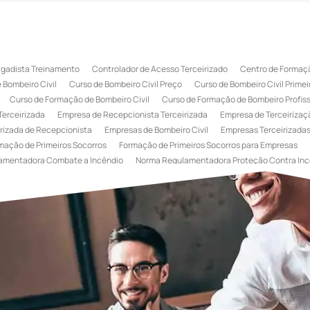
igadista Treinamento
Controlador de Acesso Terceirizado
Centro de Formaçã
 Bombeiro Civil
Curso de Bombeiro Civil Preço
Curso de Bombeiro Civil Primei
Curso de Formação de Bombeiro Civil
Curso de Formação de Bombeiro Profissi
Terceirizada
Empresa de Recepcionista Terceirizada
Empresa de Terceirizaçã
rizada de Recepcionista
Empresas de Bombeiro Civil
Empresas Terceirizadas
mação de Primeiros Socorros
Formação de Primeiros Socorros para Empresas
amentadora Combate a Incêndio
Norma Regulamentadora Proteção Contra Inc
Portaria
Serviço de Portaria de Condomínio
Serviço de Portaria Remota
Se
 Terceirização de Bombeiro Civil
Terceirização de Bombeiro
Terceirização de
a
Terceirização de Serviços de Recepcionistas
Treinamento de Bombeiro Civi
gada de Incêndio
Treinamento de Brigada de Incêndio Valor
Treinamento de Br
 Incêndio
Treinamento de Prevenção e Combate a Incêndio
Treinamento de P
e Primeiros Socorros para Empresas