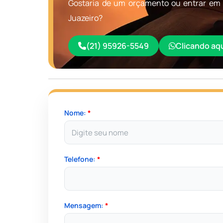
Gostaria de um orçamento ou entrar em 
Juazeiro?
(21) 95926-5549
Clicando aq
Nome:
*
Telefone:
*
Mensagem:
*