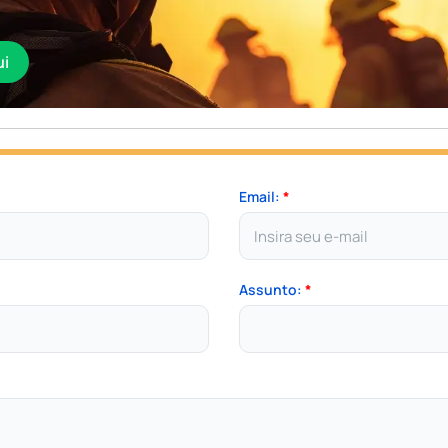
ui
Email:
*
Assunto:
*