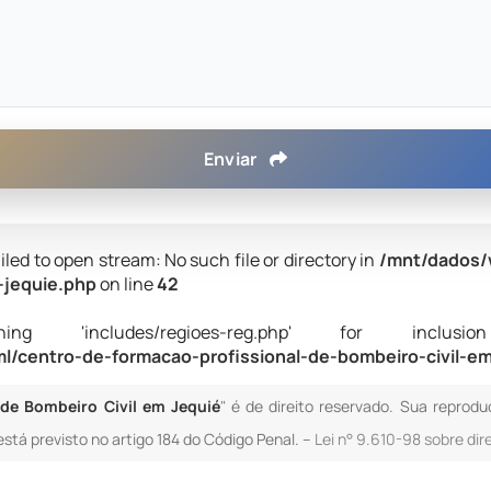
Enviar
iled to open stream: No such file or directory in
/mnt/dados/
-jequie.php
on line
42
 'includes/regioes-reg.php' for inclusion (i
/centro-de-formacao-profissional-de-bombeiro-civil-em
 de Bombeiro Civil em Jequié
" é de direito reservado. Sua reprodu
está previsto no artigo 184 do Código Penal. –
Lei n° 9.610-98 sobre dir