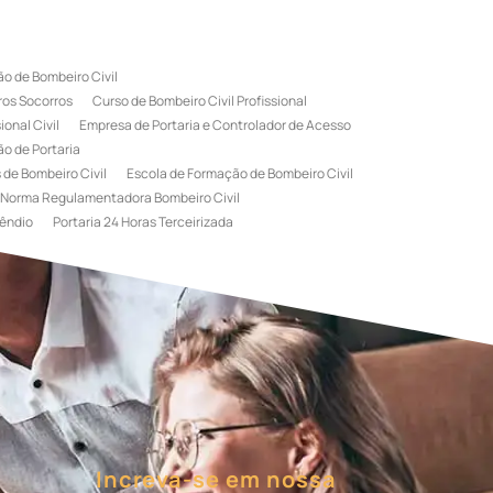
o de Bombeiro Civil
ros Socorros
Curso de Bombeiro Civil Profissional
onal Civil
Empresa de Portaria e Controlador de Acesso
o de Portaria
 de Bombeiro Civil
Escola de Formação de Bombeiro Civil
Norma Regulamentadora Bombeiro Civil
êndio
Portaria 24 Horas Terceirizada
rviço de Portaria Terceirizada
 Bombeiro Civil
Terceirização de Portaria
l
Treinamento de Bombeiros
Treinamento de Brigada
igadista de Incêndio
rimeiro Socorros
Increva-se em nossa