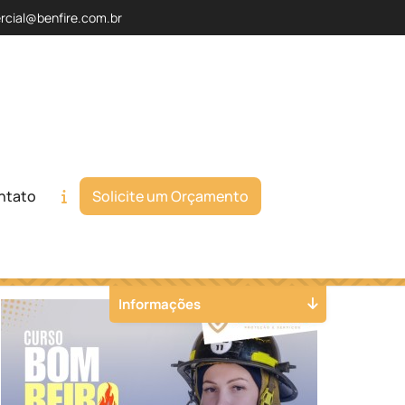
rcial@benfire.com.br
ntato
Solicite um Orçamento
Orçamento
Chame no WhatsApp
Informações