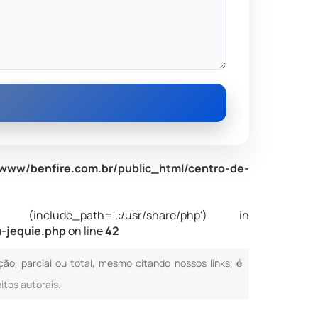
www/benfire.com.br/public_html/centro-de-
nclude_path='.:/usr/share/php') in
-jequie.php
on line
42
ção, parcial ou total, mesmo citando nossos links, é
eitos autorais
.