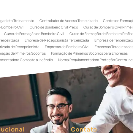
igadista Treinamento
Controlador de Acesso Terceirizado
Centro de Formaçã
 Bombeiro Civil
Curso de Bombeiro Civil Preço
Curso de Bombeiro Civil Primei
Curso de Formação de Bombeiro Civil
Curso de Formação de Bombeiro Profissi
Terceirizada
Empresa de Recepcionista Terceirizada
Empresa de Terceirizaçã
rizada de Recepcionista
Empresas de Bombeiro Civil
Empresas Terceirizadas
mação de Primeiros Socorros
Formação de Primeiros Socorros para Empresas
amentadora Combate a Incêndio
Norma Regulamentadora Proteção Contra Inc
Portaria
Serviço de Portaria de Condomínio
Serviço de Portaria Remota
Se
 Terceirização de Bombeiro Civil
Terceirização de Bombeiro
Terceirização de
a
Terceirização de Serviços de Recepcionistas
Treinamento de Bombeiro Civi
gada de Incêndio
Treinamento de Brigada de Incêndio Valor
Treinamento de Br
 Incêndio
Treinamento de Prevenção e Combate a Incêndio
Treinamento de P
e Primeiros Socorros para Empresas
tucional
Contato