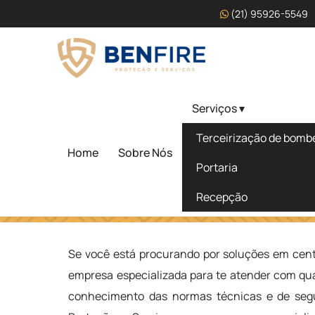
(21) 95926-5549
Serviços ▾
Centro de Formação Pro
Terceirização de bombei
Bombeiro Civil em Jequ
Home
Sobre Nós
Portaria
Recepção
Home
»
Informações
»
Centro de Formação Profissional d
Se você está procurando por soluções em cent
empresa especializada para te atender com qua
conhecimento das normas técnicas e de segu