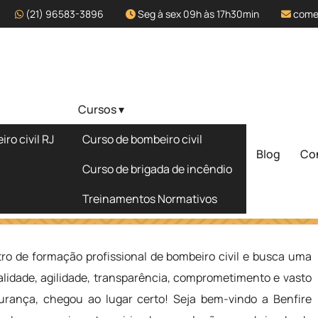
(21) 96583-3896
Seg à sex 09h às 17h30min
come
Cursos ▾
fissional de
ro civil RJ
Curso de bombeiro civil
ié
Blog
Co
Solicite um 
Curso de brigada de incêndio
Treinamentos Normativos
e Bombeiro Civil em Jequié
ro de formação profissional de bombeiro civil e busca uma
lidade, agilidade, transparência, comprometimento e vasto
rança, chegou ao lugar certo! Seja bem-vindo a Benfire