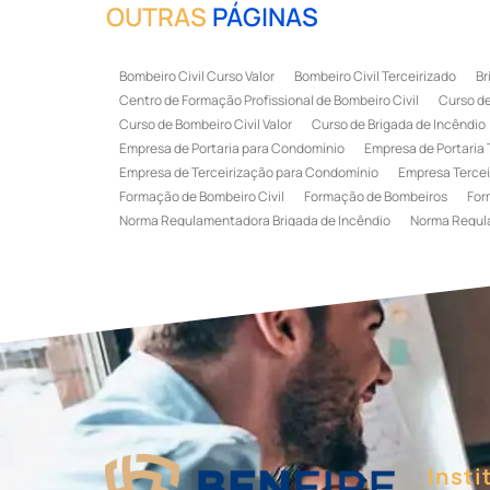
OUTRAS
PÁGINAS
Bombeiro Civil Curso Valor
Bombeiro Civil Terceirizado
Br
Centro de Formação Profissional de Bombeiro Civil
Curso de
Curso de Bombeiro Civil Valor
Curso de Brigada de Incêndio
Empresa de Portaria para Condomínio
Empresa de Portaria 
Empresa de Terceirização para Condomínio
Empresa Tercei
Formação de Bombeiro Civil
Formação de Bombeiros
For
Norma Regulamentadora Brigada de Incêndio
Norma Regul
Portaria Terceirizada
Recepção Terceirizada
Serviço de 
Serviço de Recepção Terceirizado
Serviço Especializado em
Terceirização de Recepção
Terceirização de Recepcionist
Treinamento de Brigada de Emergência
Treinamento de Bri
Treinamento de Combate a Incêndio NR 23
Treinamento de
Treinamento de Primeiros Socorros para CIPA
Treinamento d
Insti