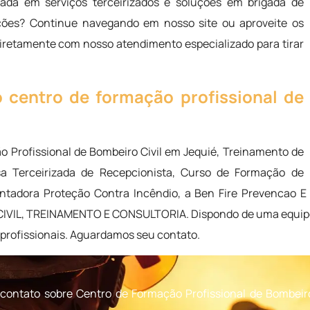
ada em serviços terceirizados e soluções em brigada de
ções? Continue navegando em nosso site ou aproveite os
diretamente com nosso atendimento especializado para tirar
centro de formação profissional de
 Profissional de Bombeiro Civil em Jequié, Treinamento de
sa Terceirizada de Recepcionista, Curso de Formação de
entadora Proteção Contra Incêndio, a Ben Fire Prevencao E
VIL, TREINAMENTO E CONSULTORIA. Dispondo de uma equipe pa
profissionais. Aguardamos seu contato.
contato sobre Centro de Formação Profissional de Bombeiro