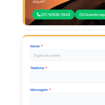
Jequié?
(21) 95926-5549
Clicando aq
Nome:
*
Telefone:
*
Mensagem:
*