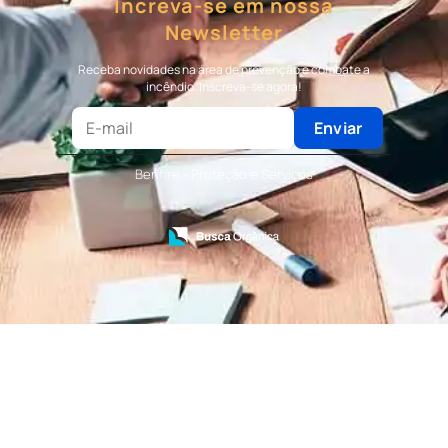
Increva-se em nossa
Bombeiro Civil
Newsletter
Terceirização de Bombeiro
Terceirização de Bombeiro Civil
Receba novidades na área de prevenção e combate a
Terceirização de Portaria
incêndio. Inscreva-se agora!
Terceirização de Recepção
Terceirização de Recepcionista
Enviar
Terceirização de Serviços de Recepcionistas
Treinamento de Bombeiro Civil
Benfire - Proteção e Serviços
Treinamento de Bombeiros
Treinamento de Brigada
Treinamento de Brigada de Emergência
Treinamento de Brigada de Incêndio
Treinamento de Brigada de Incêndio Valor
Treinamento de Brigadista de Incêndio
Treinamento de Combate a Incêndio NR 23
Treinamento de Incêndio
Treinamento de Prevenção e Combate a
Incêndio
Treinamento de Primeiro Socorros
Treinamento de Primeiros Socorros para CIPA
Treinamento de Primeiros Socorros para