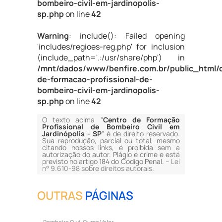
bombeiro-civil-em-jardinopolis-
sp.php
on line
42
Warning
: include(): Failed opening
'includes/regioes-reg.php' for inclusion
(include_path='.:/usr/share/php') in
/mnt/dados/www/benfire.com.br/public_html/
de-formacao-profissional-de-
bombeiro-civil-em-jardinopolis-
sp.php
on line
42
O texto acima "
Centro de Formação
Profissional de Bombeiro Civil em
Jardinópolis - SP
" é de direito reservado.
Sua reprodução, parcial ou total, mesmo
citando nossos links, é proibida sem a
autorização do autor. Plágio é crime e está
previsto no artigo 184 do Código Penal. –
Lei
n° 9.610-98 sobre direitos autorais
.
OUTRAS
PÁGINAS