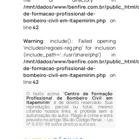
file or directory in
/mnt/dados/www/benfire.com.br/public_html/
de-formacao-profissional-de-
bombeiro-civil-em-itapemirim.php
on
line
42
Warning
: include(): Failed opening
'includes/regioes-reg.php' for inclusion
(include_path='.:/usr/share/php') in
/mnt/dados/www/benfire.com.br/public_html/
de-formacao-profissional-de-
bombeiro-civil-em-itapemirim.php
on
line
42
O texto acima "
Centro de Formação
Profissional de Bombeiro Civil em
Itapemirim
" é de direito reservado. Sua
reprodução, parcial ou total, mesmo
citando nossos links, é proibida sem a
autorização do autor. Plágio é crime e está
previsto no artigo 184 do Código Penal. –
Lei
n° 9.610-98 sobre direitos autorais
.