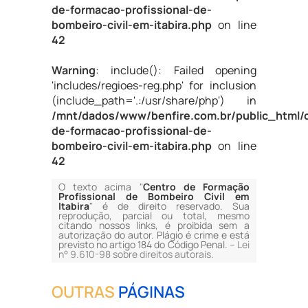
de-formacao-profissional-de-
bombeiro-civil-em-itabira.php
on line
42
Warning
: include(): Failed opening
'includes/regioes-reg.php' for inclusion
(include_path='.:/usr/share/php') in
/mnt/dados/www/benfire.com.br/public_html/
de-formacao-profissional-de-
bombeiro-civil-em-itabira.php
on line
42
O texto acima "
Centro de Formação
Profissional de Bombeiro Civil em
Itabira
" é de direito reservado. Sua
reprodução, parcial ou total, mesmo
citando nossos links, é proibida sem a
autorização do autor. Plágio é crime e está
previsto no artigo 184 do Código Penal. –
Lei
n° 9.610-98 sobre direitos autorais
.
OUTRAS
PÁGINAS