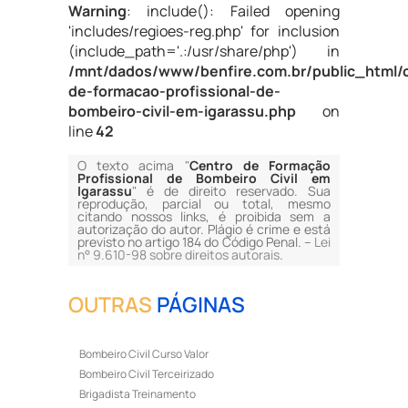
Warning
: include(): Failed opening
'includes/regioes-reg.php' for inclusion
(include_path='.:/usr/share/php') in
/mnt/dados/www/benfire.com.br/public_html/
de-formacao-profissional-de-
bombeiro-civil-em-igarassu.php
on
line
42
O texto acima "
Centro de Formação
Profissional de Bombeiro Civil em
Igarassu
" é de direito reservado. Sua
reprodução, parcial ou total, mesmo
citando nossos links, é proibida sem a
autorização do autor. Plágio é crime e está
previsto no artigo 184 do Código Penal. –
Lei
n° 9.610-98 sobre direitos autorais
.
OUTRAS
PÁGINAS
Bombeiro Civil Curso Valor
Bombeiro Civil Terceirizado
Brigadista Treinamento