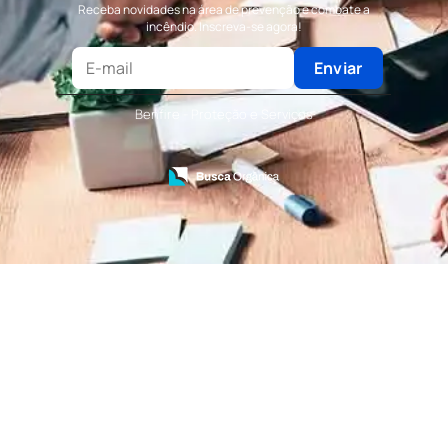
Receba novidades na área de prevenção e combate a
Terceirização de Portaria
incêndio. Inscreva-se agora!
Terceirização de Recepção
Terceirização de Recepcionista
Enviar
Terceirização de Serviços de Recepcionistas
Treinamento de Bombeiro Civil
Benfire - Proteção e Serviços
Treinamento de Bombeiros
Treinamento de Brigada
Treinamento de Brigada de Emergência
Treinamento de Brigada de Incêndio
Treinamento de Brigada de Incêndio Valor
Treinamento de Brigadista de Incêndio
Treinamento de Combate a Incêndio NR 23
Treinamento de Incêndio
Treinamento de Prevenção e Combate a
Incêndio
Treinamento de Primeiro Socorros
Treinamento de Primeiros Socorros para CIPA
Treinamento de Primeiros Socorros para
Empresas