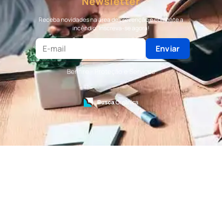
Newsletter
Terceirização de Bombeiro
Terceirização de Bombeiro Civil
Receba novidades na área de prevenção e combate a
Terceirização de Portaria
incêndio. Inscreva-se agora!
Terceirização de Recepção
Terceirização de Recepcionista
Enviar
Terceirização de Serviços de Recepcionistas
Treinamento de Bombeiro Civil
Benfire - Proteção e Serviços
Treinamento de Bombeiros
Treinamento de Brigada
Treinamento de Brigada de Emergência
Treinamento de Brigada de Incêndio
Treinamento de Brigada de Incêndio Valor
Treinamento de Brigadista de Incêndio
Treinamento de Combate a Incêndio NR 23
Treinamento de Incêndio
Treinamento de Prevenção e Combate a
Incêndio
Treinamento de Primeiro Socorros
Treinamento de Primeiros Socorros para CIPA
Treinamento de Primeiros Socorros para
Empresas