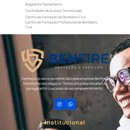
Brigadista Treinamento
Controlador de Acesso Terceirizado
Centro de Formação de Bombeiro Civil
Centro de Formação Profissional de Bombeiro
Civil
Curso de Bombeiro Civil
Curso de Bombeiro Civil Preço
Curso de Bombeiro Civil Primeiros Socorros
Curso de Bombeiro Civil Profissional
Curso de Bombeiro Civil Valor
Curso de Brigada de Incêndio
Curso de Formação de Bombeiro Civil
Curso de Formação de Bombeiro Profissional
Conheça os serviços oferecidos pela empresa Benfire e
Civil
transforme seu negócio! Temos soluções inovadoras
Empresa de Portaria e Controlador de Acesso
para garantir o sucesso do seu empreendimento.
Empresa de Portaria para Condomínio
Empresa de Portaria Terceirizada
Empresa de Recepcionista Terceirizada
Empresa de Terceirização de Portaria
Empresa de Terceirização para Condomínio
Institucional
Empresa Terceirizada de Recepcionista