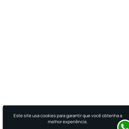
Treinamento de Prevenção e Combate a
Incêndio
Treinamento de Primeiro Socorros
Treinamento de Primeiros Socorros para CIPA
Treinamento de Primeiros Socorros para
Empresas
Este site usa cookies para garantir que você obtenha a
melhor experiência.