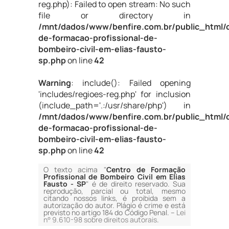
reg.php): Failed to open stream: No such
file or directory in
/mnt/dados/www/benfire.com.br/public_html/
de-formacao-profissional-de-
bombeiro-civil-em-elias-fausto-
sp.php
on line
42
Warning
: include(): Failed opening
'includes/regioes-reg.php' for inclusion
(include_path='.:/usr/share/php') in
/mnt/dados/www/benfire.com.br/public_html/
de-formacao-profissional-de-
bombeiro-civil-em-elias-fausto-
sp.php
on line
42
O texto acima "
Centro de Formação
Profissional de Bombeiro Civil em Elias
Fausto - SP
" é de direito reservado. Sua
reprodução, parcial ou total, mesmo
citando nossos links, é proibida sem a
autorização do autor. Plágio é crime e está
previsto no artigo 184 do Código Penal. –
Lei
n° 9.610-98 sobre direitos autorais
.