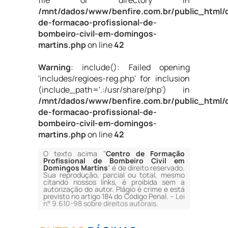
file or directory in
/mnt/dados/www/benfire.com.br/public_html/
de-formacao-profissional-de-
bombeiro-civil-em-domingos-
martins.php
on line
42
Warning
: include(): Failed opening
'includes/regioes-reg.php' for inclusion
(include_path='.:/usr/share/php') in
/mnt/dados/www/benfire.com.br/public_html/
de-formacao-profissional-de-
bombeiro-civil-em-domingos-
martins.php
on line
42
O texto acima "
Centro de Formação
Profissional de Bombeiro Civil em
Domingos Martins
" é de direito reservado.
Sua reprodução, parcial ou total, mesmo
citando nossos links, é proibida sem a
autorização do autor. Plágio é crime e está
previsto no artigo 184 do Código Penal. –
Lei
n° 9.610-98 sobre direitos autorais
.