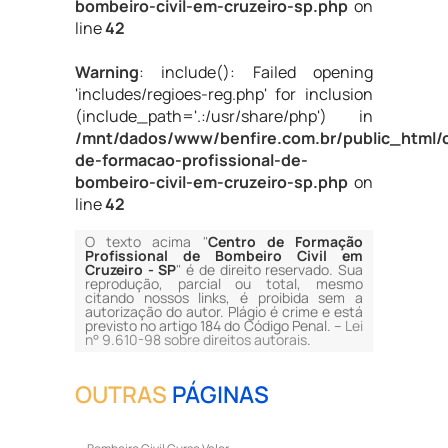
bombeiro-civil-em-cruzeiro-sp.php
on
line
42
Warning
: include(): Failed opening
'includes/regioes-reg.php' for inclusion
(include_path='.:/usr/share/php') in
/mnt/dados/www/benfire.com.br/public_html/
de-formacao-profissional-de-
bombeiro-civil-em-cruzeiro-sp.php
on
line
42
O texto acima "
Centro de Formação
Profissional de Bombeiro Civil em
Cruzeiro - SP
" é de direito reservado. Sua
reprodução, parcial ou total, mesmo
citando nossos links, é proibida sem a
autorização do autor. Plágio é crime e está
previsto no artigo 184 do Código Penal. –
Lei
n° 9.610-98 sobre direitos autorais
.
OUTRAS
PÁGINAS