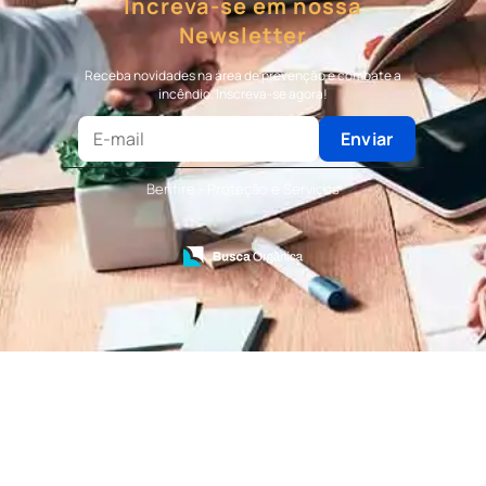
Increva-se em nossa
Bombeiro Civil
Newsletter
Terceirização de Bombeiro
Terceirização de Bombeiro Civil
Receba novidades na área de prevenção e combate a
Terceirização de Portaria
incêndio. Inscreva-se agora!
Terceirização de Recepção
Terceirização de Recepcionista
Enviar
Terceirização de Serviços de Recepcionistas
Treinamento de Bombeiro Civil
Benfire - Proteção e Serviços
Treinamento de Bombeiros
Treinamento de Brigada
Treinamento de Brigada de Emergência
Treinamento de Brigada de Incêndio
Treinamento de Brigada de Incêndio Valor
Treinamento de Brigadista de Incêndio
Treinamento de Combate a Incêndio NR 23
Treinamento de Incêndio
Treinamento de Prevenção e Combate a
Incêndio
Treinamento de Primeiro Socorros
Treinamento de Primeiros Socorros para CIPA
Treinamento de Primeiros Socorros para