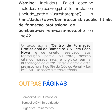
Warning
: include(): Failed opening
'includes/regioes-reg.php' for inclusion
(include_path='.:/usr/share/php') in
/mnt/dados/www/benfire.com.br/public_html/
de-formacao-profissional-de-
bombeiro-civil-em-casa-nova.php
on
line
42
O texto acima "
Centro de Formação
Profissional de Bombeiro Civil em Casa
Nova
" é de direito reservado. Sua
reprodução, parcial ou total, mesmo
citando nossos links, é proibida sem a
autorização do autor. Plágio é crime e está
previsto no artigo 184 do Código Penal. –
Lei
n° 9.610-98 sobre direitos autorais
.
OUTRAS
PÁGINAS
Bombeiro Civil Curso Valor
Bombeiro Civil Terceirizado
Brigadista Treinamento