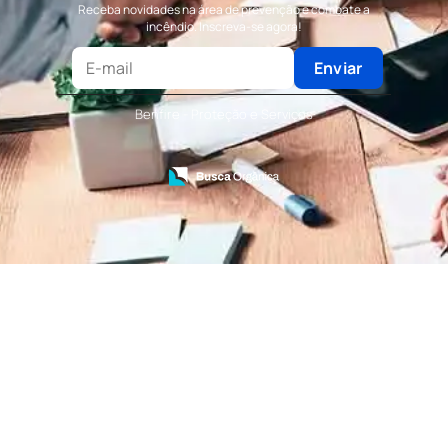
Receba novidades na área de prevenção e combate a
Terceirização de Portaria
incêndio. Inscreva-se agora!
Terceirização de Recepção
Terceirização de Recepcionista
Enviar
Terceirização de Serviços de Recepcionistas
Treinamento de Bombeiro Civil
Benfire - Proteção e Serviços
Treinamento de Bombeiros
Treinamento de Brigada
Treinamento de Brigada de Emergência
Treinamento de Brigada de Incêndio
Treinamento de Brigada de Incêndio Valor
Treinamento de Brigadista de Incêndio
Treinamento de Combate a Incêndio NR 23
Treinamento de Incêndio
Treinamento de Prevenção e Combate a
Incêndio
Treinamento de Primeiro Socorros
Treinamento de Primeiros Socorros para CIPA
Treinamento de Primeiros Socorros para
Empresas