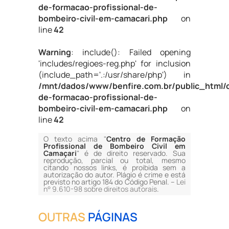
de-formacao-profissional-de-
bombeiro-civil-em-camacari.php
on
line
42
Warning
: include(): Failed opening
'includes/regioes-reg.php' for inclusion
(include_path='.:/usr/share/php') in
/mnt/dados/www/benfire.com.br/public_html/
de-formacao-profissional-de-
bombeiro-civil-em-camacari.php
on
line
42
O texto acima "
Centro de Formação
Profissional de Bombeiro Civil em
Camaçari
" é de direito reservado. Sua
reprodução, parcial ou total, mesmo
citando nossos links, é proibida sem a
autorização do autor. Plágio é crime e está
previsto no artigo 184 do Código Penal. –
Lei
n° 9.610-98 sobre direitos autorais
.
OUTRAS
PÁGINAS